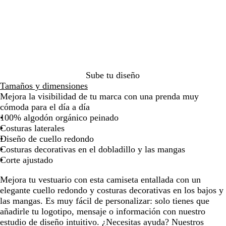
m
a
a
o
o
la
la
la
la
la
la
la
e
s
r
v
imagen
imagen
imagen
imagen
imagen
imagen
ima
n
p
i
i
t
e
n
n
a
a
o
t
d
a
o
g
Sube tu diseño
e
Tamaños y dimensiones
Mejora la visibilidad de tu marca con una prenda muy
cómoda para el día a día
100% algodón orgánico peinado
Costuras laterales
Diseño de cuello redondo
Costuras decorativas en el dobladillo y las mangas
Corte ajustado
Mejora tu vestuario con esta camiseta entallada con un
elegante cuello redondo y costuras decorativas en los bajos y
las mangas. Es muy fácil de personalizar: solo tienes que
añadirle tu logotipo, mensaje o información con nuestro
estudio de diseño intuitivo. ¿Necesitas ayuda? Nuestros