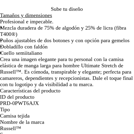
la
la
la
la
la
la
la
la
la
Sube tu diseño
imagen
imagen
imagen
imagen
imagen
imagen
imagen
imagen
im
Tamaños y dimensiones
Profesional e impecable.
Mezcla duradera de 75% de algodón y 25% de licra (fibra
T400®)
Puños ajustables de dos botones y con opción para gemelos
Dobladillo con faldón
Cuello semiitaliano
Crea una imagen elegante para tu personal con la camisa
elástica de manga larga para hombre Ultimate Stretch de
Russell™. Es cómoda, transpirable y elegante; perfecta para
camareros, dependientes y recepcionistas. Dale el toque final
con tu logotipo y da visibilidad a tu marca.
Características del producto
ID del producto
PRD-0PWT6AJX
Tipo
Camisa tejida
Nombre de la marca
Russell™