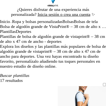
Diapositiva
¿Quieres disfrutar de una experiencia más
1
personalizada?
Inicia sesión o crea una cuenta
✨
de
Inicio
Ropa y bolsas personalizadas
Bolsas
Bolsas de tela
1
...
Bolsa de algodón grande de VistaPrint® – 38 cm de alto x 47 cm de ancho
Plantillas
Deportes
Plantillas de bolsa de algodón grande de vistaprint® – 38 cm
de alto x 47 cm de ancho - deportes
Explora los diseños y las plantillas más populares de bolsa de
algodón grande de vistaprint® – 38 cm de alto x 47 cm de
ancho para deportes. Una vez hayas encontrado tu diseño
favorito, personalízalo añadiendo tus toques personales en
nuestro estudio de diseño online.
Buscar plantillas
17 resultados
Filtros