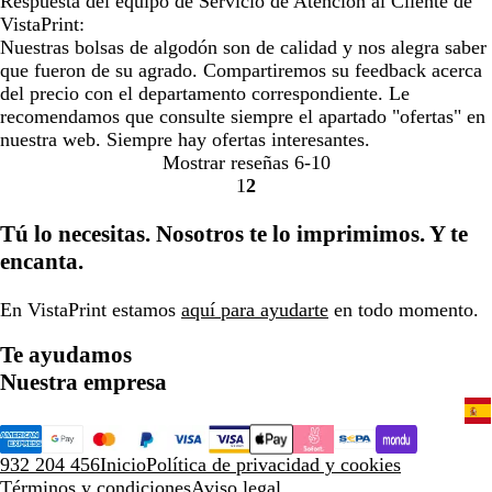
Respuesta del equipo de Servicio de Atención al Cliente de
VistaPrint:
Nuestras bolsas de algodón son de calidad y nos alegra saber
que fueron de su agrado. Compartiremos su feedback acerca
del precio con el departamento correspondiente. Le
recomendamos que consulte siempre el apartado "ofertas" en
nuestra web. Siempre hay ofertas interesantes.
Mostrar reseñas
6-10
1
2
Ir
Ir
a
a
Tú lo necesitas. Nosotros te lo imprimimos. Y te
la
la
encanta.
página
página
En VistaPrint estamos
aquí para ayudarte
en todo momento.
Te ayudamos
Nuestra empresa
932 204 456
Inicio
Política de privacidad y cookies
Términos y condiciones
Aviso legal