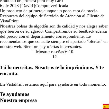
Producto de primera pero muy caro
6 dic 2023
|
David
|
Compra verificada
Un producto de primera aunque un poco cara de precio
Respuesta del equipo de Servicio de Atención al Cliente de
VistaPrint:
Nuestras bolsas de algodón son de calidad y nos alegra saber
que fueron de su agrado. Compartiremos su feedback acerca
del precio con el departamento correspondiente. Le
recomendamos que consulte siempre el apartado "ofertas" en
nuestra web. Siempre hay ofertas interesantes.
Mostrar reseñas
6-10
1
2
Ir
Ir
a
a
Tú lo necesitas. Nosotros te lo imprimimos. Y te
la
la
encanta.
página
página
En VistaPrint estamos
aquí para ayudarte
en todo momento.
Te ayudamos
Nuestra empresa