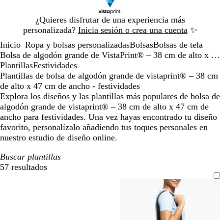
Diapositiva
¿Quieres disfrutar de una experiencia más
1
personalizada?
Inicia sesión o crea una cuenta
✨
de
Inicio
Ropa y bolsas personalizadas
Bolsas
Bolsas de tela
1
...
Bolsa de algodón grande de VistaPrint® – 38 cm de alto x 47 cm de ancho
Plantillas
Festividades
Plantillas de bolsa de algodón grande de vistaprint® – 38 cm
de alto x 47 cm de ancho - festividades
Explora los diseños y las plantillas más populares de bolsa de
algodón grande de vistaprint® – 38 cm de alto x 47 cm de
ancho para festividades. Una vez hayas encontrado tu diseño
favorito, personalízalo añadiendo tus toques personales en
nuestro estudio de diseño online.
Buscar plantillas
57 resultados
Filtros