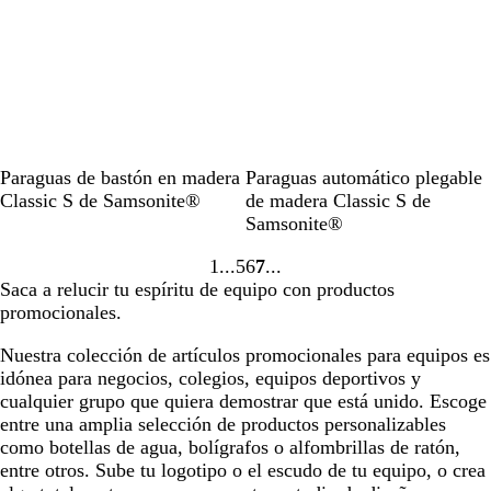
N
N
Paraguas de bastón en madera
Paraguas automático plegable
e
e
Classic S de Samsonite®
de madera Classic S de
g
g
Samsonite®
r
r
1
5
6
7
o
o
Ir
Ir
Ir
Ir
Saca a relucir tu espíritu de equipo con productos
a
a
a
a
promocionales.
la
la
la
la
página
página
página
página
Nuestra colección de artículos promocionales para equipos es
idónea para negocios, colegios, equipos deportivos y
cualquier grupo que quiera demostrar que está unido. Escoge
entre una amplia selección de productos personalizables
como botellas de agua, bolígrafos o alfombrillas de ratón,
entre otros. Sube tu logotipo o el escudo de tu equipo, o crea