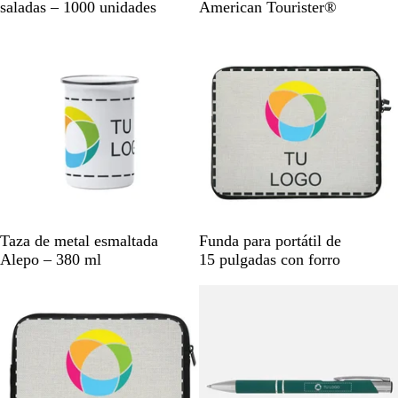
l
e
i
z
saladas – 1000 unidades
American Tourister®
a
a
g
l
u
d
Novedad
n
r
a
l
o
c
o
s
m
o
P
a
i
r
n
i
k
n
o
B
L
Taza de metal esmaltada
Funda para portátil de
l
i
Alepo – 380 ml
15 pulgadas con forro
a
n
Agotado
n
o
c
o