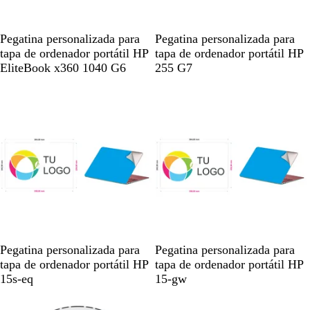
B
B
Pegatina personalizada para
Pegatina personalizada para
l
l
tapa de ordenador portátil HP
tapa de ordenador portátil HP
a
a
EliteBook x360 1040 G6
255 G7
n
n
c
c
o
o
B
B
Pegatina personalizada para
Pegatina personalizada para
l
l
tapa de ordenador portátil HP
tapa de ordenador portátil HP
a
a
15s-eq
15-gw
n
n
c
c