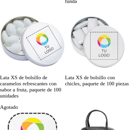
r
m
funda
a
a
Agotado
Agotado
n
r
s
i
p
l
a
l
r
o
e
n
t
e
B
B
Lata XS de bolsillo de
Lata XS de bolsillo con
l
l
caramelos refrescantes con
chicles, paquete de 100 piezas
a
a
sabor a fruta, paquete de 100
n
n
unidades
c
c
Agotado
Agotado
o
o