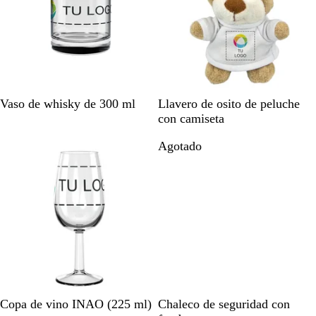
e
e
a
n
d
t
o
e
T
B
Vaso de whisky de 300 ml
Llavero de osito de peluche
r
l
con camiseta
a
a
Agotado
Agotado
n
n
s
c
p
o
a
r
e
n
t
e
T
A
Copa de vino INAO (225 ml)
Chaleco de seguridad con