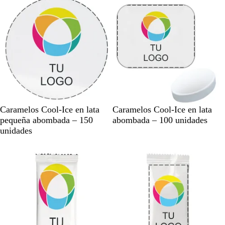
o
o
B
B
Caramelos Cool-Ice en lata
Caramelos Cool-Ice en lata
l
l
pequeña abombada – 150
abombada – 100 unidades
a
a
unidades
n
n
c
c
o
o