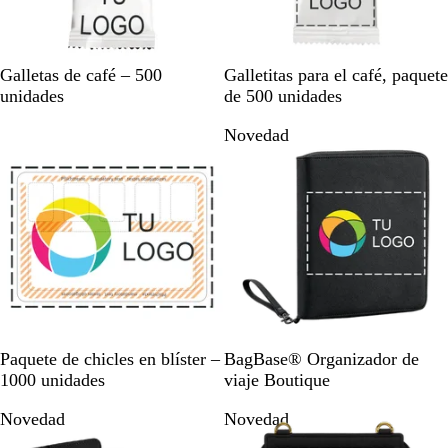
B
B
Galletas de café – 500
Galletitas para el café, paquete
l
l
unidades
de 500 unidades
a
a
Novedad
n
n
c
c
o
o
B
N
M
R
G
O
Paquete de chicles en blíster –
BagBase® Organizador de
l
e
a
o
r
s
1000 unidades
viaje Boutique
a
g
r
s
i
t
Novedad
Novedad
n
r
r
a
s
r
c
o
ó
s
c
a