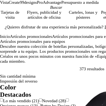
VistaCreate
99designs
ProAdvantage
Presupuesto a medida
Tarjetas de
Flyers, publicidad y
Carteles, lonas y
Pe
visita
artículos de oficina
pósteres
e
Diapositiva
¿Quieres disfrutar de una experiencia más personalizada?
1
de
Inicio
Artículos promocionales
Artículos promocionales para 
1
Artículos promocionales para equipos
Descubre nuestra colección de botellas personalizadas, bolíg
sorprende a tu equipo. Los productos promocionales son rega
Créalos en unos pocos minutos con nuestra función de «Equip
cada miembro.
S
373 resultados
Sin cantidad mínima
Agotado
Impresión del reverso
Color
A
A
B
B
G
M
M
N
N
R
R
V
T
Destacados
m
z
e
l
r
a
o
a
e
o
o
e
r
Lo más vendido
(
21
)
Novedad
(
28
)
a
u
i
a
i
r
r
r
g
j
s
r
a
Opciones nuevas
(
13
)
Better by Design
(
3
)