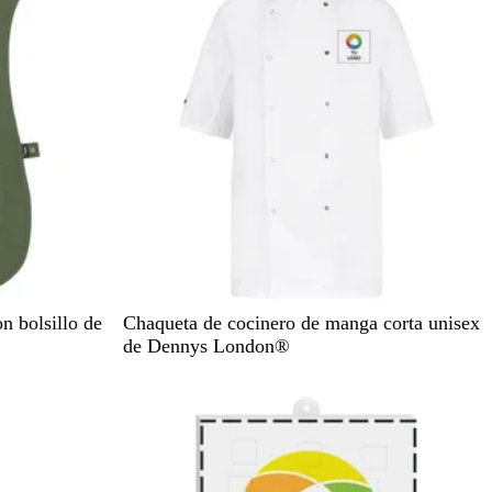
B
N
n bolsillo de
Chaqueta de cocinero de manga corta unisex
l
e
de Dennys London®
a
g
Agotado
n
r
c
o
o