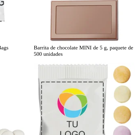
B
Bags
Barrita de chocolate MINI de 5 g, paquete de
l
500 unidades
a
Agotado
n
c
o