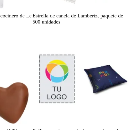
B
 cocinero de Le
Estrella de canela de Lambertz, paquete de
l
500 unidades
a
Agotado
n
c
o