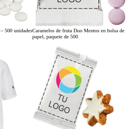
B
– 500 unidades
Caramelos de fruta Duo Mentos en bolsa de
l
papel, paquete de 500
a
Agotado
n
c
o