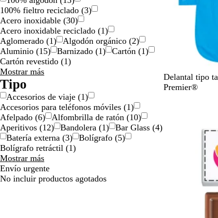
100% algodón
(
13
)
100% fieltro reciclado
(
3
)
Acero inoxidable
(
30
)
Acero inoxidable reciclado
(
1
)
Aglomerado
(
1
)
Algodón orgánico
(
2
)
Aluminio
(
15
)
Barnizado
(
1
)
Cartón
(
1
)
Cartón revestido
(
1
)
Material
Mostrar más
T
B
V
V
T
Delantal tipo t
opciones
Tipo
u
l
e
e
i
Premier®
Accesorios de viaje
(
1
)
r
a
r
r
n
Agotado
Accesorios para teléfonos móviles
(
1
)
q
n
d
d
t
Afelpado
(
6
)
Alfombrilla de ratón
(
10
)
u
c
e
e
o
Aperitivos
(
12
)
Bandolera
(
1
)
Bar Glass
(
4
)
e
o
b
l
Batería externa
(
3
)
Bolígrafo
(
5
)
s
o
i
Bolígrafo retráctil
(
1
)
a
t
m
Tipo
Mostrar más
e
a
opciones
Envío urgente
l
No incluir productos agotados
l
a