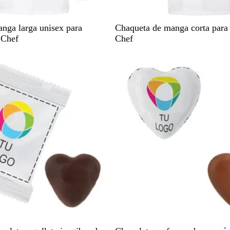
B
nga larga unisex para
Chaqueta de manga corta para
l
 Chef
Chef
a
Agotado
n
c
o