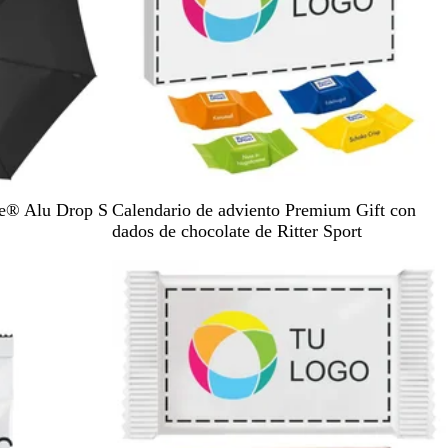
B
te® Alu Drop S
Calendario de adviento Premium Gift con
l
dados de chocolate de Ritter Sport
a
Agotado
n
c
o