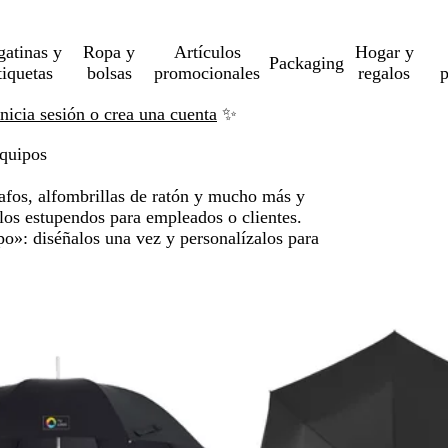
gatinas y
Ropa y
Artículos
Hogar y
Packaging
tiquetas
bolsas
promocionales
regalos
p
Inicia sesión o crea una cuenta
✨
equipos
rafos, alfombrillas de ratón y mucho más y
los estupendos para empleados o clientes.
o»: diséñalos una vez y personalízalos para
altar a resultados filtrados
Agotado