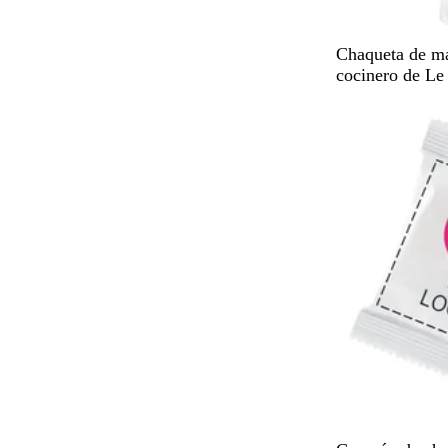
B
Chaqueta de ma
l
cocinero de Le
a
Agotado
n
c
o