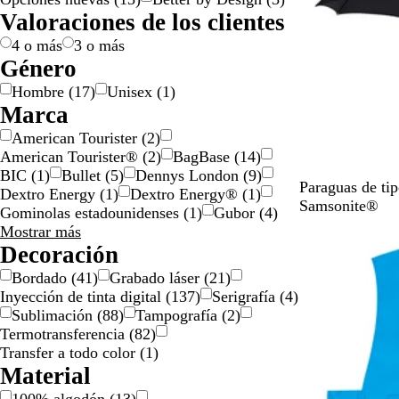
r
l
s
n
s
r
a
a
r
o
a
d
n
Valoraciones de los clientes
i
c
/
ó
d
n
o
e
s
l
o
p
n
o
j
p
4 o más
3 o más
l
l
a
a
Género
o
a
r
Hombre
(
17
)
Unisex
(
1
)
/
t
e
Marca
d
e
n
American Tourister
(
2
)
o
a
t
American Tourister®
(
2
)
BagBase
(
14
)
r
d
e
BIC
(
1
)
Bullet
(
5
)
Dennys London
(
9
)
a
o
N
A
Paraguas de ti
Dextro Energy
(
1
)
Dextro Energy®
(
1
)
d
e
z
Samsonite®
Gominolas estadounidenses
(
1
)
Gubor
(
4
)
o
g
u
Marca
Mostrar más
Agotado
r
l
opciones
Decoración
o
í
Bordado
(
41
)
Grabado láser
(
21
)
n
Inyección de tinta digital
(
137
)
Serigrafía
(
4
)
d
Sublimación
(
88
)
Tampografía
(
2
)
i
Termotransferencia
(
82
)
g
Transfer a todo color
(
1
)
o
Material