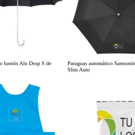
N
A
po bastón Alu Drop S de
Paraguas automático Samsoni
e
z
Slim Auto
g
u
Agotado
r
l
o
í
n
d
i
g
o