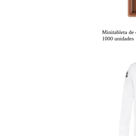
B
Minitableta de 
l
1000 unidades
a
Agotado
n
c
o