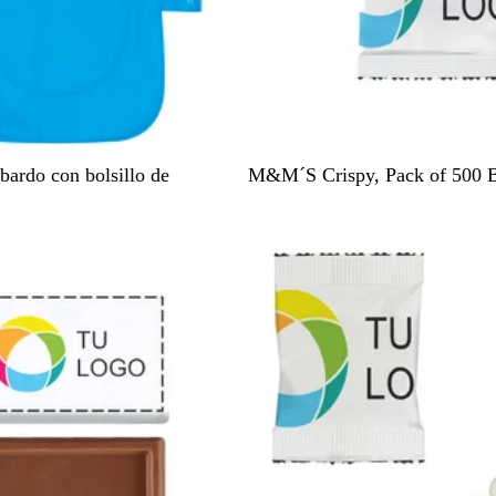
B
abardo con bolsillo de
M&M´S Crispy, Pack of 500 
l
a
Agotado
n
c
o