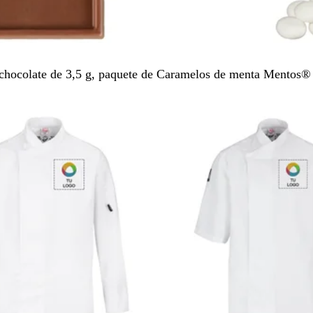
B
chocolate de 3,5 g, paquete de
Caramelos de menta Mentos® 
l
a
Agotado
n
c
o