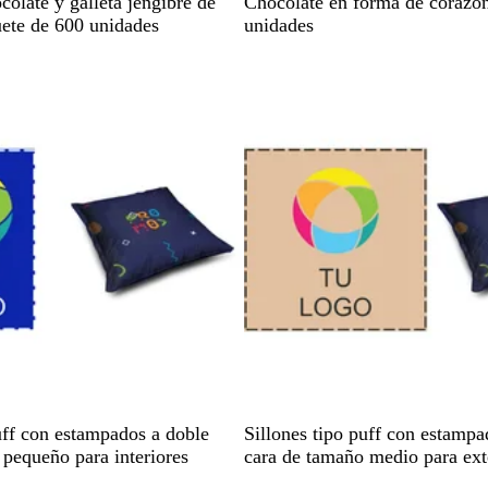
B
olate y galleta jengibre de
Chocolate en forma de corazó
l
ete de 600 unidades
unidades
a
Agotado
n
c
o
B
N
A
B
G
uff con estampados a doble
Sillones tipo puff con estampa
e
e
z
l
r
 pequeño para interiores
cara de tamaño medio para ext
i
g
u
a
i