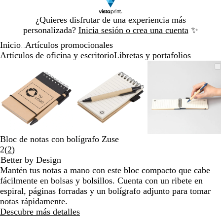
Diapositiva
¿Quieres disfrutar de una experiencia más
1
personalizada?
Inicia sesión o crea una cuenta
✨
de
Inicio
Artículos promocionales
1
...
Artículos de oficina y escritorio
Libretas y portafolios
Diapositiva
Imagen
Acercado
Utiliza
Haz
Imagen
Acercado
Utiliza
Haz
Imagen
Acercado
Utiliza
Haz
1
ampliable
hasta
las
clic
ampliable
hasta
las
clic
ampliable
hasta
las
clic
de
mínimo
teclas
para
mínimo
teclas
para
mínimo
teclas
para
3
de
expandir
de
expandir
de
expandir
más
más
más
y
y
y
menos
menos
menos
para
para
para
Bloc de notas con bolígrafo Zuse
ampliar
ampliar
ampliar
Leer
2
(
2
)
y
y
y
2
Better by Design
alejar
alejar
alejar
reseñas
Mantén tus notas a mano con este bloc compacto que cabe
y
y
y
fácilmente en bolsas y bolsillos. Cuenta con un ribete en
las
las
las
espiral, páginas forradas y un bolígrafo adjunto para tomar
flechas
flechas
flechas
notas rápidamente.
para
para
para
Descubre más detalles
moverte
moverte
moverte