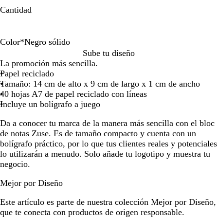
por
por
por
Cantidad
la
la
la
imagen
imagen
imagen
Color
*
Negro sólido
N
R
A
Sube tu diseño
e
o
z
La promoción más sencilla.
g
j
u
Papel reciclado
r
o
l
Tamaño: 14 cm de alto x 9 cm de largo x 1 cm de ancho
o
/
40 hojas A7 de papel reciclado con líneas
s
B
Incluye un bolígrafo a juego
ó
e
Da a conocer tu marca de la manera más sencilla con el bloc
l
i
de notas Zuse. Es de tamaño compacto y cuenta con un
i
s
bolígrafo práctico, por lo que tus clientes reales y potenciales
d
lo utilizarán a menudo. Solo añade tu logotipo y muestra tu
o
negocio.
Mejor por Diseño
Este artículo es parte de nuestra colección Mejor por Diseño,
que te conecta con productos de origen responsable.