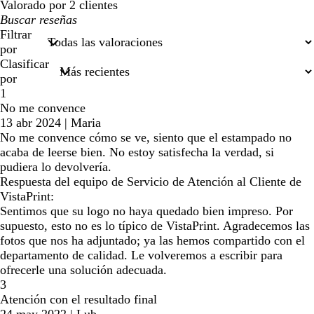
Valorado por 2 clientes
Mis
búsquedas
Filtrar
por
Clasificar
por
1
No me convence
13 abr 2024
|
Maria
No me convence cómo se ve, siento que el estampado no
acaba de leerse bien. No estoy satisfecha la verdad, si
pudiera lo devolvería.
Respuesta del equipo de Servicio de Atención al Cliente de
VistaPrint:
Sentimos que su logo no haya quedado bien impreso. Por
supuesto, esto no es lo típico de VistaPrint. Agradecemos las
fotos que nos ha adjuntado; ya las hemos compartido con el
departamento de calidad. Le volveremos a escribir para
ofrecerle una solución adecuada.
3
Atención con el resultado final
24 may 2022
|
Lub