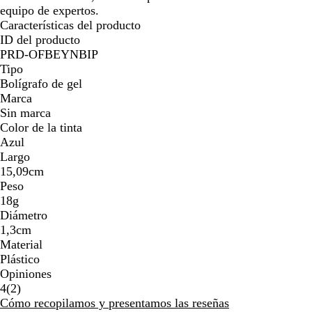
equipo de expertos.
Características del producto
ID del producto
PRD-OFBEYNBIP
Tipo
Bolígrafo de gel
Marca
Sin marca
Color de la tinta
Azul
Largo
15,09cm
Peso
18g
Diámetro
1,3cm
Material
Plástico
Opiniones
2
4
(
2
)
reseñas
Cómo recopilamos y presentamos las reseñas