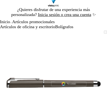
Diapositiva
¿Quieres disfrutar de una experiencia más
1
personalizada?
Inicia sesión o crea una cuenta
✨
de
Inicio
Artículos promocionales
1
...
Artículos de oficina y escritorio
Bolígrafos
Diapositiva
Imagen
Acercado
Utiliza
Haz
1
ampliable
hasta
las
clic
de
mínimo
teclas
para
1
de
expandir
más
y
menos
para
ampliar
y
alejar
y
las
flechas
para
moverte