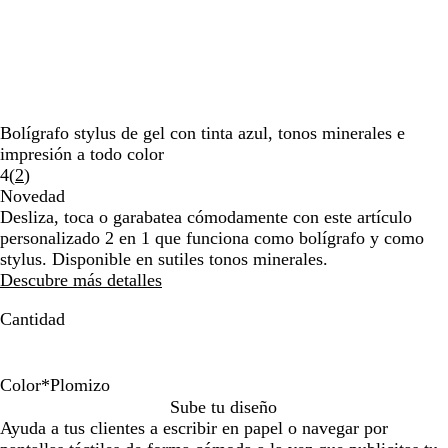
por
la
imagen
Bolígrafo stylus de gel con tinta azul, tonos minerales e
impresión a todo color
Leer
4
(
2
)
2
Novedad
reseñas
Desliza, toca o garabatea cómodamente con este artículo
personalizado 2 en 1 que funciona como bolígrafo y como
stylus. Disponible en sutiles tonos minerales.
Descubre más detalles
Cantidad
Color
*
Plomizo
P
D
P
O
Sube tu diseño
l
o
l
r
Ayuda a tus clientes a escribir en papel o navegar por
a
r
o
o