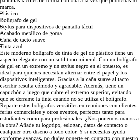
pantallas táctiles de forma cómoda a la vez que publicitas tu
t
a
m
r
marca.
e
d
i
o
Plástico
a
o
z
s
Bolígrafo de gel
d
o
a
Stylus para dispositivos de pantalla táctil
o
d
Acabado metálico de goma
o
Caña de tacto suave
Tinta azul
Este moderno bolígrafo de tinta de gel de plástico tiene un
aspecto elegante con un sutil tono mineral. Con un bolígrafo
de gel en un extremo y un stylus negro en el opuesto, es
ideal para quienes necesitan alternar entre el papel y los
dispositivos inteligentes. Gracias a la caña suave al tacto
escribir resulta cómodo y agradable. Además, tiene un
capuchón a juego que cubre el extremo superior, evitando
que se derrame la tinta cuando no se utiliza el bolígrafo.
Reparte estos bolígrafos versátiles en reuniones con clientes,
ferias comerciales y otros eventos, perfectos tanto para
estudiantes como para profesionales. ¿Nos ponemos manos a
la obra? Añade tu logotipo, eslogan, datos de contacto o
cualquier otro diseño a todo color. Y si necesitas ayuda
conforme avanzas, no dudes ponerte en contacto con nuestro