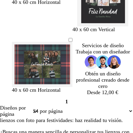
g
g
r
d
g
40 x 60 cm Horizontal
e
u
r
r
o
o
r
r
i
i
j
r
i
o
s
s
o
a
s
o
c
v
d
n
b
v
a
r
t
40 x 60 cm Vertical
s
l
i
o
e
l
e
z
o
o
c
a
n
g
a
r
u
j
s
u
r
o
Servicios de diseño
r
n
d
l
o
t
r
o
Trabaja con un diseñador
o
c
e
o
v
a
o
o
b
s
i
d
o
c
n
o
s
u
o
Obtén un diseño
q
r
profesional creado desde
u
o
cero
40 x 60 cm Horizontal
e
Desde 12,00 €
1
Página
Diseños por
1
página
lienzos con foto para festividades: haz realidad tu visión.
¿Buscas una manera sencilla de personalizar tus lienzos con