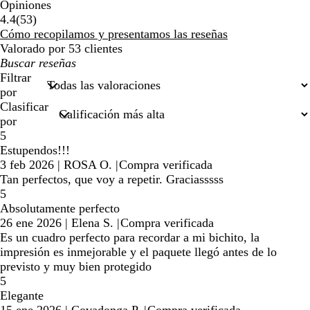
Opiniones
53
4.4
(
53
)
reseñas
Cómo recopilamos y presentamos las reseñas
Valorado por 53 clientes
Mis
búsquedas
Filtrar
por
Clasificar
por
5
Estupendos!!!
3 feb 2026
|
ROSA O.
|
Compra verificada
Tan perfectos, que voy a repetir. Graciasssss
5
Absolutamente perfecto
26 ene 2026
|
Elena S.
|
Compra verificada
Es un cuadro perfecto para recordar a mi bichito, la
impresión es inmejorable y el paquete llegó antes de lo
previsto y muy bien protegido
5
Elegante
15 ene 2026
|
Covadonga P.
|
Compra verificada