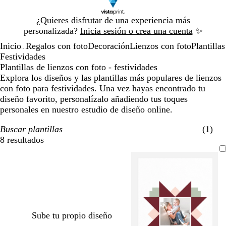
Diapositiva
¿Quieres disfrutar de una experiencia más
1
personalizada?
Inicia sesión o crea una cuenta
✨
de
Inicio
Regalos con foto
Decoración
Lienzos con foto
Plantillas
1
...
Festividades
Plantillas de lienzos con foto - festividades
Explora los diseños y las plantillas más populares de lienzos
con foto para festividades. Una vez hayas encontrado tu
diseño favorito, personalízalo añadiendo tus toques
personales en nuestro estudio de diseño online.
Buscar plantillas
(1)
8 resultados
Filtros
Sube tu propio diseño