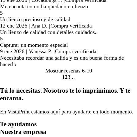
Me encanta como ha quedado en lienzo
5
Un lienzo precioso y de calidad
12 ene 2026
|
Ana D.
|
Compra verificada
Un lienzo de calidad con detalles cuidados.
5
Capturar un momento especial
9 ene 2026
|
Vanessa P.
|
Compra verificada
Necesitaba recordar una salida y es una buena forma de
hacerlo
Mostrar reseñas
6-10
1
2
3
Ir
Ir
Ir
a
a
a
Tú lo necesitas. Nosotros te lo imprimimos. Y te
la
la
la
encanta.
página
página
página
En VistaPrint estamos
aquí para ayudarte
en todo momento.
Te ayudamos
Nuestra empresa