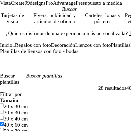
VistaCreate
99designs
ProAdvantage
Presupuesto a medida
Tarjetas de
Flyers, publicidad y
Carteles, lonas y
Pe
visita
artículos de oficina
pósteres
e
Diapositiva
¿Quieres disfrutar de una experiencia más personalizada?
1
de
Inicio
Regalos con foto
Decoración
Lienzos con foto
Plantillas
1
...
Plantillas de lienzos con foto - bodas
Buscar
plantillas
28 resultados
4
Filtros
Filtrar por
Tamaño
20 x 30 cm
30 x 30 cm
30 x 40 cm
40 x 60 cm