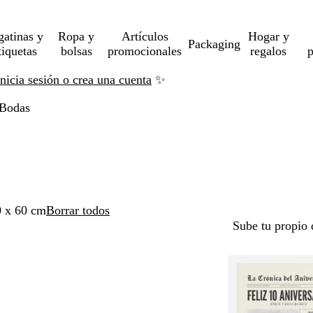
gatinas y
Ropa y
Artículos
Hogar y
Packaging
tiquetas
bolsas
promocionales
regalos
p
Inicia sesión o crea una cuenta
✨
Bodas
0 x 60 cm
Borrar todos
Sube tu propio 