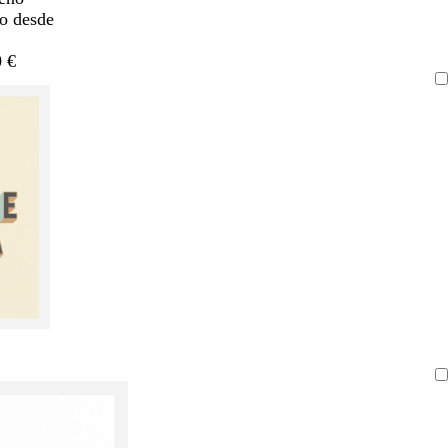
do desde
 €