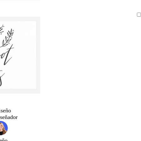
iseño
iseñador
eño