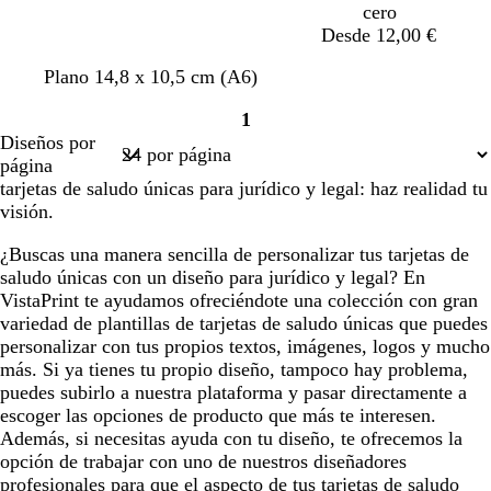
cero
Desde 12,00 €
m
a
a
g
v
a
t
m
Plano 14,8 x 10,5 cm (A6)
a
z
z
r
e
z
o
a
1
r
u
u
i
r
u
s
r
Página
Diseños por
r
l
l
s
d
l
t
r
1
página
ó
o
c
e
c
a
ó
tarjetas de saludo únicas para jurídico y legal: haz realidad tu
n
s
l
o
l
d
n
visión.
c
a
l
a
o
u
r
i
r
¿Buscas una manera sencilla de personalizar tus tarjetas de
r
o
v
o
saludo únicas con un diseño para jurídico y legal? En
o
a
VistaPrint te ayudamos ofreciéndote una colección con gran
variedad de plantillas de tarjetas de saludo únicas que puedes
personalizar con tus propios textos, imágenes, logos y mucho
más. Si ya tienes tu propio diseño, tampoco hay problema,
puedes subirlo a nuestra plataforma y pasar directamente a
escoger las opciones de producto que más te interesen.
Además, si necesitas ayuda con tu diseño, te ofrecemos la
opción de trabajar con uno de nuestros diseñadores
profesionales para que el aspecto de tus tarjetas de saludo