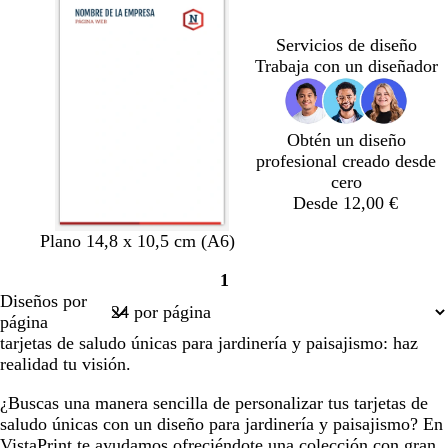
n
m
n
n
n
c
a
c
c
c
Servicios de diseño
o
o
o
o
Trabaja con un diseñador
Obtén un diseño
profesional creado desde
cero
Desde 12,00 €
g
t
n
a
v
Plano 14,8 x 10,5 cm (A6)
r
e
a
z
e
1
a
r
r
u
r
Página
Diseños por
n
r
a
l
d
1
página
a
a
n
o
e
tarjetas de saludo únicas para jardinería y paisajismo: haz
t
c
j
s
b
realidad tu visión.
e
o
a
c
o
t
u
s
¿Buscas una manera sencilla de personalizar tus tarjetas de
a
r
q
saludo únicas con un diseño para jardinería y paisajismo? En
o
u
VistaPrint te ayudamos ofreciéndote una colección con gran