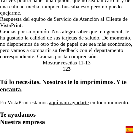
Tal vez podria haber una opción, que no sea tan caro ni y de
una calidad media, tampoco buscaba esto pero no puedo
quejarme.
Respuesta del equipo de Servicio de Atención al Cliente de
VistaPrint:
Gracias por su opinión. Nos alegra saber que, en general, le
ha gustado la calidad de sus tarjetas de saludo. De momento,
no disponemos de otro tipo de papel que sea más económico,
pero vamos a compartir su feedback con el departamento
correspondiente. Gracias por la comprensión.
Mostrar reseñas
11-13
1
2
3
Ir
Ir
Ir
a
a
a
Tú lo necesitas. Nosotros te lo imprimimos. Y te
la
la
la
encanta.
página
página
página
En VistaPrint estamos
aquí para ayudarte
en todo momento.
Te ayudamos
Nuestra empresa