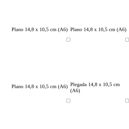
a
r
o
r
r
v
m
Plano 14,8 x 10,5 cm (A6)
Plano 14,8 x 10,5 cm (A6)
o
o
e
a
j
s
r
l
Cargando
Cargando
o
a
d
v
e
a
a
z
u
l
a
Plegada 14,8 x 10,5 cm
Plano 14,8 x 10,5 cm (A6)
d
(A6)
o
Cargando
Cargando