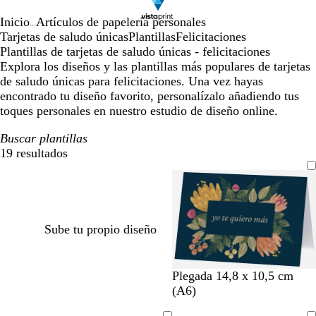
Inicio
Artículos de papelería personales
...
Tarjetas de saludo únicas
Plantillas
Felicitaciones
Plantillas de tarjetas de saludo únicas - felicitaciones
Explora los diseños y las plantillas más populares de tarjetas
de saludo únicas para felicitaciones. Una vez hayas
encontrado tu diseño favorito, personalízalo añadiendo tus
toques personales en nuestro estudio de diseño online.
Buscar plantillas
19 resultados
Filtros
Sube tu propio diseño
g
n
r
g
Plegada 14,8 x 10,5 cm
r
e
o
r
(A6)
i
g
j
i