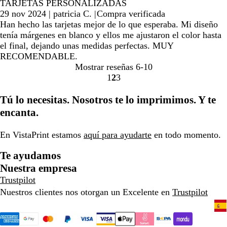
TARJETAS PERSONALIZADAS
29 nov 2024
|
patricia C.
|
Compra verificada
Han hecho las tarjetas mejor de lo que esperaba. Mi diseño
tenía márgenes en blanco y ellos me ajustaron el color hasta
el final, dejando unas medidas perfectas. MUY
RECOMENDABLE.
Mostrar reseñas
6-10
1
2
3
Ir
Ir
Ir
a
a
a
Tú lo necesitas. Nosotros te lo imprimimos. Y te
la
la
la
encanta.
página
página
página
En VistaPrint estamos
aquí para ayudarte
en todo momento.
Te ayudamos
Nuestra empresa
Trustpilot
Nuestros clientes nos otorgan un Excelente en
Trustpilot