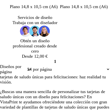
a
a
n
r
Plano 14,8 x 10,5 cm (A6)
Plano 14,8 x 10,5 cm (A6)
z
c
a
o
u
e
r
j
Servicios de diseño
l
r
a
o
Trabaja con un diseñador
o
n
j
a
Obtén un diseño
profesional creado desde
cero
Desde 12,00 €
1
Página
Diseños por
1
página
tarjetas de saludo únicas para felicitaciones: haz realidad tu
visión.
¿Buscas una manera sencilla de personalizar tus tarjetas de
saludo únicas con un diseño para felicitaciones? En
VistaPrint te ayudamos ofreciéndote una colección con gran
variedad de plantillas de tarjetas de saludo únicas que puedes