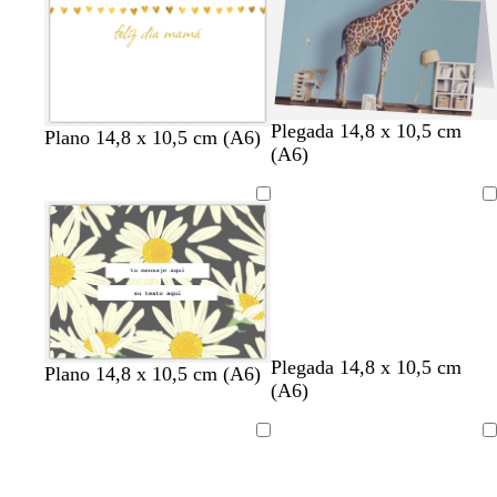
c
o
u
c
c
c
c
c
c
a
c
u
e
i
o
e
o
o
o
o
o
o
l
r
a
l
s
a
a
z
l
a
r
u
o
o
l
a
Plegada 14,8 x 10,5 cm
Plano 14,8 x 10,5 cm (A6)
d
(A6)
o
Cargando
r
b
Plegada 14,8 x 10,5 cm
Plano 14,8 x 10,5 cm (A6)
o
l
(A6)
s
a
a
n
Cargando
Cargando
c
c
l
o