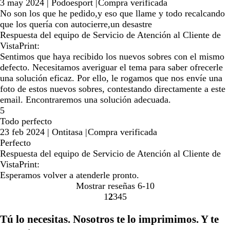
3 may 2024
|
Podoesport
|
Compra verificada
No son los que he pedido,y eso que llame y todo recalcando
que los quería con autocierre,un desastre
Respuesta del equipo de Servicio de Atención al Cliente de
VistaPrint:
Sentimos que haya recibido los nuevos sobres con el mismo
defecto. Necesitamos averiguar el tema para saber ofrecerle
una solución eficaz. Por ello, le rogamos que nos envíe una
foto de estos nuevos sobres, contestando directamente a este
email. Encontraremos una solución adecuada.
5
Todo perfecto
23 feb 2024
|
Ontitasa
|
Compra verificada
Perfecto
Respuesta del equipo de Servicio de Atención al Cliente de
VistaPrint:
Esperamos volver a atenderle pronto.
Mostrar reseñas
6-10
1
2
3
4
5
Ir
Ir
Ir
Ir
Ir
a
a
a
a
a
Tú lo necesitas. Nosotros te lo imprimimos. Y te
la
la
la
la
la