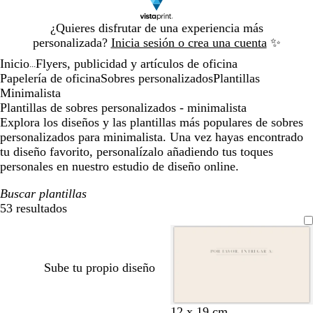
Diapositiva
¿Quieres disfrutar de una experiencia más
1
personalizada?
Inicia sesión o crea una cuenta
✨
de
Inicio
Flyers, publicidad y artículos de oficina
1
...
Papelería de oficina
Sobres personalizados
Plantillas
Minimalista
Plantillas de sobres personalizados - minimalista
Explora los diseños y las plantillas más populares de sobres
personalizados para minimalista. Una vez hayas encontrado
tu diseño favorito, personalízalo añadiendo tus toques
personales en nuestro estudio de diseño online.
Buscar plantillas
53 resultados
Filtros
Sube tu propio diseño
c
b
b
b
c
b
b
b
b
b
b
b
b
b
r
12 x 19 cm