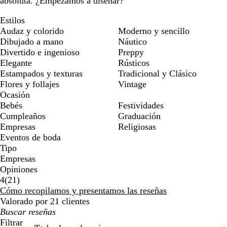
absoluta. ¿Empezamos a diseñar?
Estilos
Audaz y colorido
Moderno y sencillo
Dibujado a mano
Náutico
Divertido e ingenioso
Preppy
Elegante
Rústicos
Estampados y texturas
Tradicional y Clásico
Flores y follajes
Vintage
Ocasión
Bebés
Festividades
Cumpleaños
Graduación
Empresas
Religiosas
Eventos de boda
Tipo
Empresas
Opiniones
21
4
(
21
)
reseñas
Cómo recopilamos y presentamos las reseñas
Valorado por 21 clientes
Mis
búsquedas
Filtrar