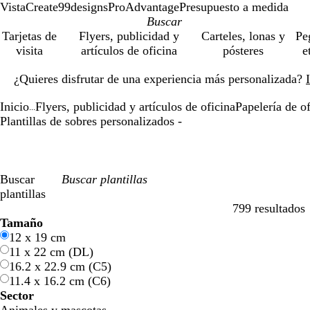
VistaCreate
99designs
ProAdvantage
Presupuesto a medida
Tarjetas de
Flyers, publicidad y
Carteles, lonas y
Pe
visita
artículos de oficina
pósteres
e
Diapositiva
¿Quieres disfrutar de una experiencia más personalizada?
1
de
Inicio
Flyers, publicidad y artículos de oficina
Papelería de of
1
...
Plantillas de sobres personalizados -
Buscar
plantillas
799 resultados
Filtros
Tamaño
12 x 19 cm
11 x 22 cm (DL)
16.2 x 22.9 cm (C5)
11.4 x 16.2 cm (C6)
Sector