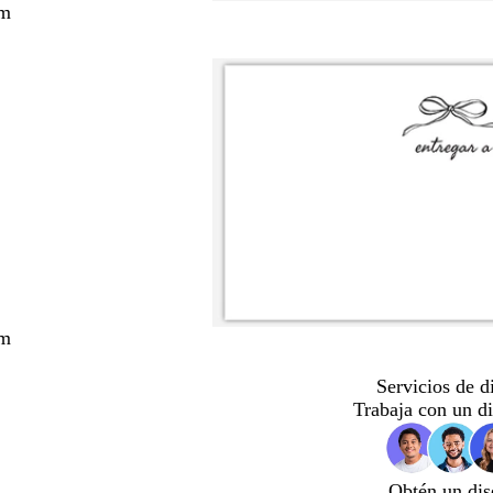
cm
cm
Servicios de d
Trabaja con un d
Obtén un dis