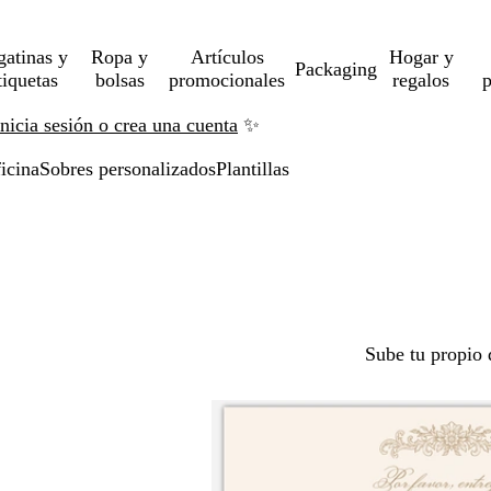
gatinas y
Ropa y
Artículos
Hogar y
Packaging
tiquetas
bolsas
promocionales
regalos
p
Inicia sesión o crea una cuenta
✨
icina
Sobres personalizados
Plantillas
Sube tu propio 