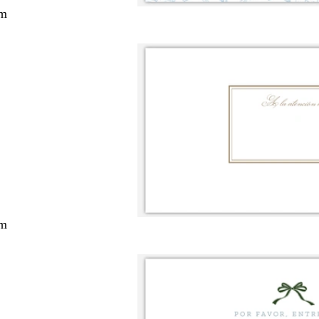
cm
cm