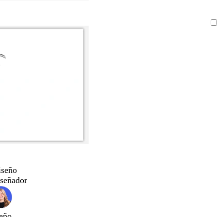
iseño
iseñador
eño