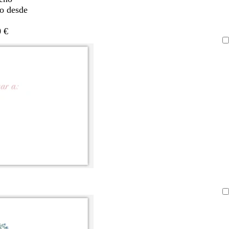
do desde
 €