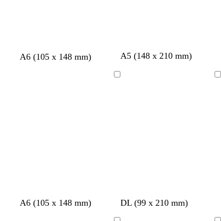
o
u
u
r
e
o
A5 (148 x 210 mm)
A6 (105 x 148 mm)
Cargando
Cargando
n
a
g
n
a
m
b
g
p
b
A6 (105 x 148 mm)
DL (99 x 210 mm)
e
z
r
e
c
a
l
r
ú
l