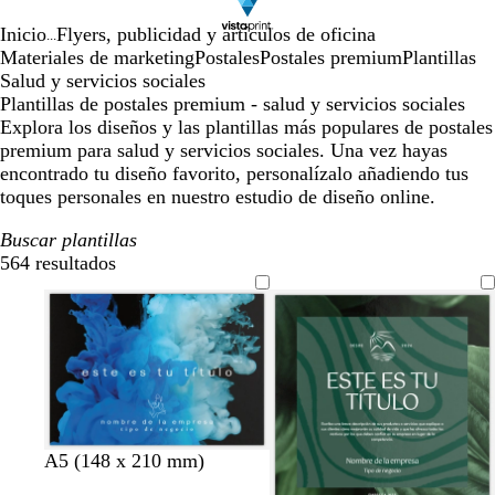
Inicio
Flyers, publicidad y artículos de oficina
...
Materiales de marketing
Postales
Postales premium
Plantillas
Salud y servicios sociales
Plantillas de postales premium - salud y servicios sociales
Explora los diseños y las plantillas más populares de postales
premium para salud y servicios sociales. Una vez hayas
encontrado tu diseño favorito, personalízalo añadiendo tus
toques personales en nuestro estudio de diseño online.
Buscar plantillas
564 resultados
Filtros
a
s
A5 (148 x 210 mm)
z
a