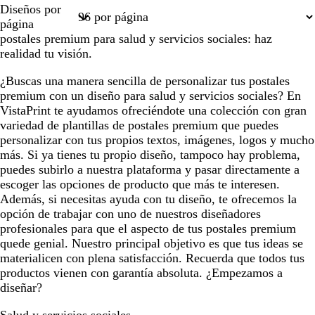
Página
Página
Página
Página
Página
Diseños por
1
2
3
4
6
página
postales premium para salud y servicios sociales: haz
realidad tu visión.
¿Buscas una manera sencilla de personalizar tus postales
premium con un diseño para salud y servicios sociales? En
VistaPrint te ayudamos ofreciéndote una colección con gran
variedad de plantillas de postales premium que puedes
personalizar con tus propios textos, imágenes, logos y mucho
más. Si ya tienes tu propio diseño, tampoco hay problema,
puedes subirlo a nuestra plataforma y pasar directamente a
escoger las opciones de producto que más te interesen.
Además, si necesitas ayuda con tu diseño, te ofrecemos la
opción de trabajar con uno de nuestros diseñadores
profesionales para que el aspecto de tus postales premium
quede genial. Nuestro principal objetivo es que tus ideas se
materialicen con plena satisfacción. Recuerda que todos tus
productos vienen con garantía absoluta. ¿Empezamos a
diseñar?
Salud y servicios sociales