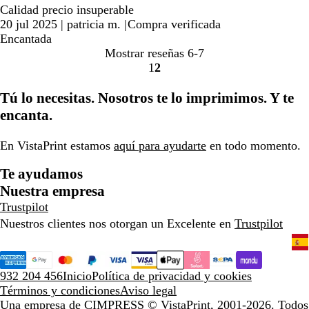
Calidad precio insuperable
20 jul 2025
|
patricia m.
|
Compra verificada
Encantada
Mostrar reseñas
6-7
1
2
Ir
Ir
a
a
Tú lo necesitas. Nosotros te lo imprimimos. Y te
la
la
encanta.
página
página
En VistaPrint estamos
aquí para ayudarte
en todo momento.
Te ayudamos
Nuestra empresa
Trustpilot
Nuestros clientes nos otorgan un Excelente en
Trustpilot
932 204 456
Inicio
Política de privacidad y cookies
Términos y condiciones
Aviso legal
Una empresa de CIMPRESS
© VistaPrint, 2001-2026. Todos