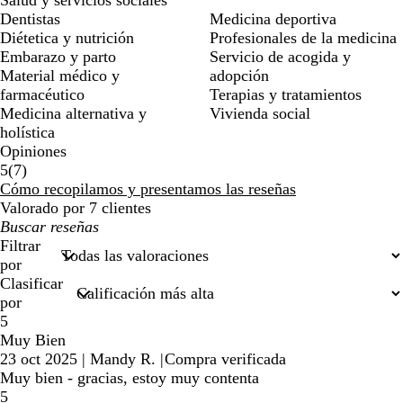
Dentistas
Medicina deportiva
Diétetica y nutrición
Profesionales de la medicina
Embarazo y parto
Servicio de acogida y
Material médico y
adopción
farmacéutico
Terapias y tratamientos
Medicina alternativa y
Vivienda social
holística
Opiniones
7
5
(
7
)
reseñas
Cómo recopilamos y presentamos las reseñas
Valorado por 7 clientes
Mis
búsquedas
Filtrar
por
Clasificar
por
5
Muy Bien
23 oct 2025
|
Mandy R.
|
Compra verificada
Muy bien - gracias, estoy muy contenta
5