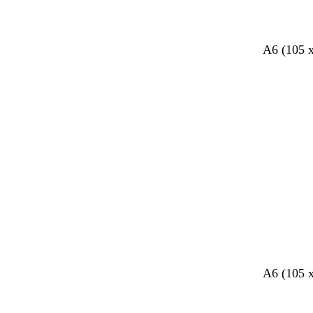
A6 (105 
v
g
A6 (105 
e
r
r
i