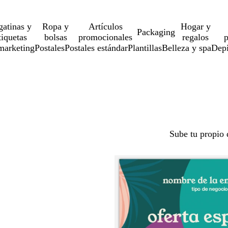
gatinas y
Ropa y
Artículos
Hogar y
Packaging
tiquetas
bolsas
promocionales
regalos
p
marketing
Postales
Postales estándar
Plantillas
Belleza y spa
Depi
Sube tu propio 