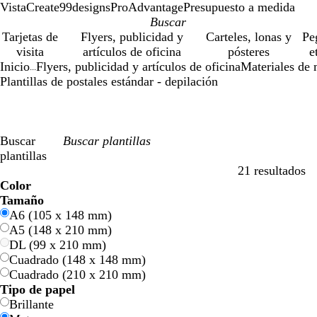
VistaCreate
99designs
ProAdvantage
Presupuesto a medida
Tarjetas de
Flyers, publicidad y
Carteles, lonas y
Pe
visita
artículos de oficina
pósteres
e
Inicio
Flyers, publicidad y artículos de oficina
Materiales de 
...
Plantillas de postales estándar - depilación
Buscar
plantillas
21 resultados
Filtros
Color
A
A
V
V
A
A
N
N
R
R
G
G
B
B
N
N
M
M
C
C
M
M
R
R
Tamaño
z
z
e
e
m
m
a
a
o
o
r
r
l
l
e
e
a
a
r
r
o
o
o
o
A6 (105 x 148 mm)
u
u
r
r
a
a
r
r
j
j
i
i
a
a
g
g
r
r
e
e
r
r
s
s
A5 (148 x 210 mm)
l
l
d
d
r
r
a
a
o
o
s
s
n
n
r
r
r
r
m
m
a
a
a
a
DL (99 x 210 mm)
e
e
i
i
n
n
c
c
o
o
ó
ó
a
a
d
d
Cuadrado (148 x 148 mm)
l
l
j
j
o
o
n
n
o
o
Cuadrado (210 x 210 mm)
l
l
a
a
Tipo de papel
o
o
Brillante