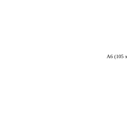
a
r
o
A6 (105 