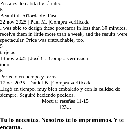
Postales de calidad y rápidez
5
Beautiful. Affordable. Fast.
22 nov 2025
|
Paul M.
|
Compra verificada
I was able to design these postcards in less than 30 minutes,
receive them in little more than a week, and the results were
spectacular. Price was untouchable, too.
5
tarjetas
18 nov 2025
|
José C.
|
Compra verificada
todo
5
Perfecto en tiempo y forma
17 oct 2025
|
Daniel B.
|
Compra verificada
Llegó en tiempo, muy bien embalado y con la calidad de
siempre. Seguiré haciendo pedidos.
Mostrar reseñas
11-15
1
2
3
Ir
Ir
Ir
a
a
a
Tú lo necesitas. Nosotros te lo imprimimos. Y te
la
la
la
encanta.
página
página
página