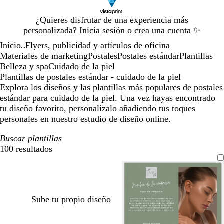
Diapositiva
¿Quieres disfrutar de una experiencia más
1
personalizada?
Inicia sesión o crea una cuenta
✨
de
Inicio
Flyers, publicidad y artículos de oficina
1
...
Materiales de marketing
Postales
Postales estándar
Plantillas
Belleza y spa
Cuidado de la piel
Plantillas de postales estándar - cuidado de la piel
Explora los diseños y las plantillas más populares de postales
estándar para cuidado de la piel. Una vez hayas encontrado
tu diseño favorito, personalízalo añadiendo tus toques
personales en nuestro estudio de diseño online.
Buscar plantillas
100 resultados
Filtros
Sube tu propio diseño