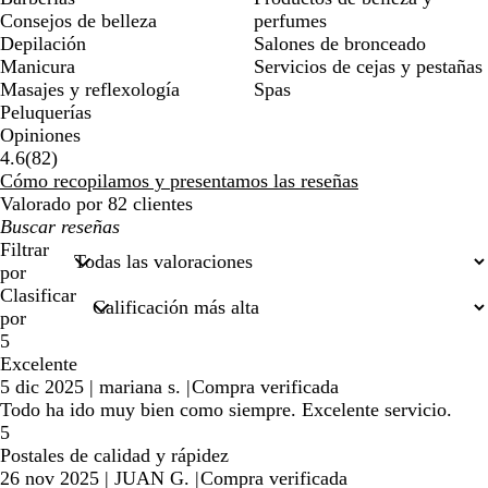
Consejos de belleza
perfumes
Depilación
Salones de bronceado
Manicura
Servicios de cejas y pestañas
Masajes y reflexología
Spas
Peluquerías
Opiniones
82
4.6
(
82
)
reseñas
Cómo recopilamos y presentamos las reseñas
Valorado por 82 clientes
Mis
búsquedas
Filtrar
por
Clasificar
por
5
Excelente
5 dic 2025
|
mariana s.
|
Compra verificada
Todo ha ido muy bien como siempre. Excelente servicio.
5
Postales de calidad y rápidez
26 nov 2025
|
JUAN G.
|
Compra verificada