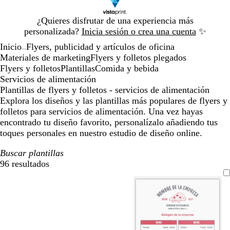
Diapositiva
¿Quieres disfrutar de una experiencia más
1
personalizada?
Inicia sesión o crea una cuenta
✨
de
Inicio
Flyers, publicidad y artículos de oficina
1
...
Materiales de marketing
Flyers y folletos plegados
Flyers y folletos
Plantillas
Comida y bebida
Servicios de alimentación
Plantillas de flyers y folletos - servicios de alimentación
Explora los diseños y las plantillas más populares de flyers y
folletos para servicios de alimentación. Una vez hayas
encontrado tu diseño favorito, personalízalo añadiendo tus
toques personales en nuestro estudio de diseño online.
Buscar plantillas
96 resultados
Filtros