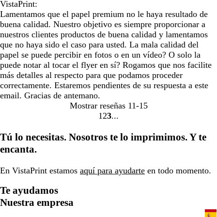
VistaPrint:
Lamentamos que el papel premium no le haya resultado de
buena calidad. Nuestro objetivo es siempre proporcionar a
nuestros clientes productos de buena calidad y lamentamos
que no haya sido el caso para usted. La mala calidad del
papel se puede percibir en fotos o en un vídeo? O solo la
puede notar al tocar el flyer en sí? Rogamos que nos facilite
más detalles al respecto para que podamos proceder
correctamente. Estaremos pendientes de su respuesta a este
email. Gracias de antemano.
Mostrar reseñas
11-15
1
2
3
Ir
Ir
Ir
a
a
a
Tú lo necesitas. Nosotros te lo imprimimos. Y te
la
la
la
encanta.
página
página
página
En VistaPrint estamos
aquí para ayudarte
en todo momento.
Te ayudamos
Nuestra empresa