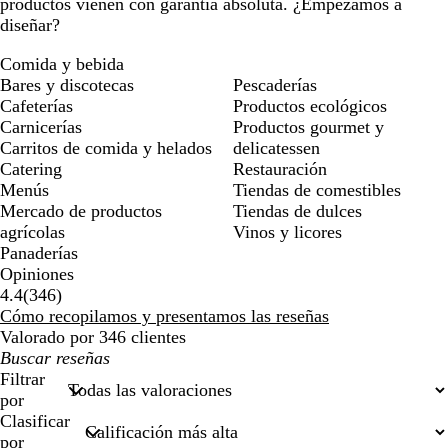
productos vienen con garantía absoluta. ¿Empezamos a
diseñar?
Comida y bebida
Bares y discotecas
Pescaderías
Cafeterías
Productos ecológicos
Carnicerías
Productos gourmet y
Carritos de comida y helados
delicatessen
Catering
Restauración
Menús
Tiendas de comestibles
Mercado de productos
Tiendas de dulces
agrícolas
Vinos y licores
Panaderías
Opiniones
346
4.4
(
346
)
reseñas
Cómo recopilamos y presentamos las reseñas
Valorado por 346 clientes
Mis
búsquedas
Filtrar
por
Clasificar
por