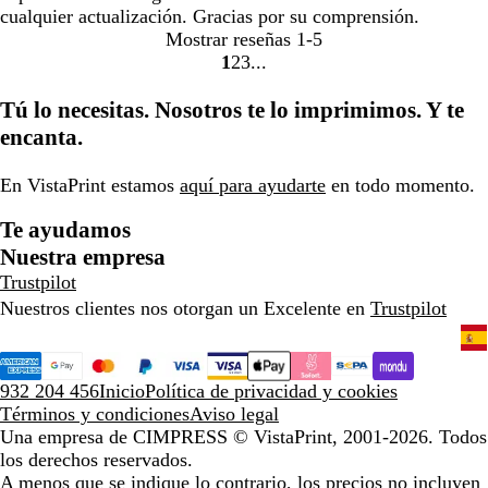
cualquier actualización. Gracias por su comprensión.
Mostrar reseñas
1-5
1
2
3
Ir
Ir
Ir
a
a
a
Tú lo necesitas. Nosotros te lo imprimimos. Y te
la
la
la
encanta.
página
página
página
En VistaPrint estamos
aquí para ayudarte
en todo momento.
Te ayudamos
Nuestra empresa
Trustpilot
Nuestros clientes nos otorgan un Excelente en
Trustpilot
932 204 456
Inicio
Política de privacidad y cookies
Términos y condiciones
Aviso legal
Una empresa de CIMPRESS
© VistaPrint, 2001-2026. Todos
los derechos reservados.
A menos que se indique lo contrario, los precios no incluyen