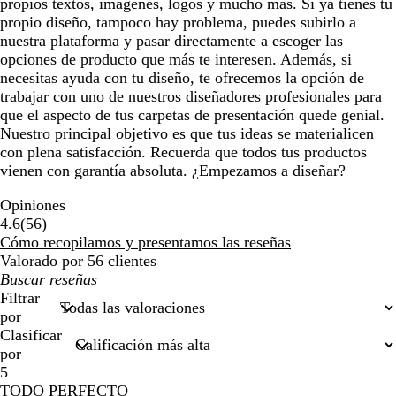
propios textos, imágenes, logos y mucho más. Si ya tienes tu
propio diseño, tampoco hay problema, puedes subirlo a
nuestra plataforma y pasar directamente a escoger las
opciones de producto que más te interesen. Además, si
necesitas ayuda con tu diseño, te ofrecemos la opción de
trabajar con uno de nuestros diseñadores profesionales para
que el aspecto de tus carpetas de presentación quede genial.
Nuestro principal objetivo es que tus ideas se materialicen
con plena satisfacción. Recuerda que todos tus productos
vienen con garantía absoluta. ¿Empezamos a diseñar?
Opiniones
56
4.6
(
56
)
reseñas
Cómo recopilamos y presentamos las reseñas
Valorado por 56 clientes
Mis
búsquedas
Filtrar
por
Clasificar
por
5
TODO PERFECTO