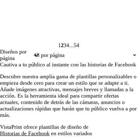
1
2
3
4
54
Página
Página
Página
Página
Página
Diseños por
1
2
3
4
54
página
Cautiva a tu público al instante con las historias de Facebook
Descubre nuestra amplia gama de plantillas personalizables o
empieza desde cero para crear un estilo que se adapte a ti.
Añade imágenes atractivas, mensajes breves y llamadas a la
acción. Es la herramienta ideal para compartir ofertas
actuales, contenido de detrás de las cámaras, anuncios o
actualizaciones rápidas que harán que tu público vuelva a por
más.
VistaPrint ofrece plantillas de diseño de
Historias de Facebook
en estilos variados