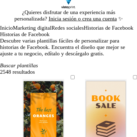
Diapositiva
¿Quieres disfrutar de una experiencia más
1
personalizada?
Inicia sesión o crea una cuenta
✨
de
Inicio
Marketing digital
Redes sociales
Historias de Facebook
1
Historias de Facebook
Descubre varias plantillas fáciles de personalizar para
historias de Facebook. Encuentra el diseño que mejor se
ajuste a tu negocio, edítalo y descárgalo gratis.
Buscar plantillas
2548 resultados
Filtros