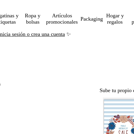
gatinas y
Ropa y
Artículos
Hogar y
Packaging
tiquetas
bolsas
promocionales
regalos
p
Inicia sesión o crea una cuenta
✨
s
Sube tu propio 