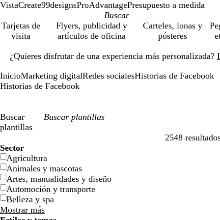
VistaCreate
99designs
ProAdvantage
Presupuesto a medida
Tarjetas de
Flyers, publicidad y
Carteles, lonas y
Pe
visita
artículos de oficina
pósteres
e
Diapositiva
¿Quieres disfrutar de una experiencia más personalizada?
1
de
Inicio
Marketing digital
Redes sociales
Historias de Facebook
1
Historias de Facebook
Buscar
plantillas
2548 resultado
Filtros
Sector
Agricultura
Animales y mascotas
Artes, manualidades y diseño
Automoción y transporte
Belleza y spa
Mostrar más