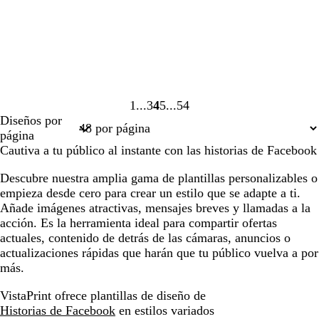
1
3
4
5
54
Página
Página
Página
Página
Página
Diseños por
1
3
4
5
54
página
Cautiva a tu público al instante con las historias de Facebook
Descubre nuestra amplia gama de plantillas personalizables o
empieza desde cero para crear un estilo que se adapte a ti.
Añade imágenes atractivas, mensajes breves y llamadas a la
acción. Es la herramienta ideal para compartir ofertas
actuales, contenido de detrás de las cámaras, anuncios o
actualizaciones rápidas que harán que tu público vuelva a por
más.
VistaPrint ofrece plantillas de diseño de
Historias de Facebook
en estilos variados