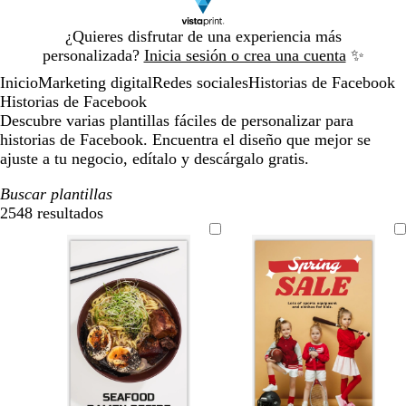
Diapositiva
¿Quieres disfrutar de una experiencia más
1
personalizada?
Inicia sesión o crea una cuenta
✨
de
Inicio
Marketing digital
Redes sociales
Historias de Facebook
1
Historias de Facebook
Descubre varias plantillas fáciles de personalizar para
historias de Facebook. Encuentra el diseño que mejor se
ajuste a tu negocio, edítalo y descárgalo gratis.
Buscar plantillas
2548 resultados
Filtros