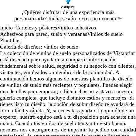
Diapositiva
¿Quieres disfrutar de una experiencia más
1
personalizada?
Inicia sesión o crea una cuenta
✨
de
Inicio
Carteles y pósteres
Vinilos adhesivos
1
...
Adhesivos para pared, suelo y ventanas
Vinilos de suelo
Plantillas
Galería de diseños: vinilos de suelo
La colección de vinilos de suelo personalizados de Vistaprint
está diseñada para ayudarte a compartir información
fundamental sobre salud, seguridad o tu negocio con clientes,
visitantes, empleados o miembros de la comunidad. A
continuación hemos algunas de nuestras plantillas de diseño
de vinilos de suelo más recientes y populares. Puedes elegir
una de ellas para empezar, o bien echar un vistazo a nuestra
galería completa, que incluye distintos estilos y mensajes. Si
tienes listo tu diseño, la opción de subir diseño te ayudará de
forma fácil y rápida. Y, si necesitas ayuda o la opinión de un
experto, nuestro equipo está a tu disposición para echarte una
mano. Cuando tus vinilos de suelo tengan tu visto bueno,
nosotros nos encargaremos de imprimir tu pedido con calidad