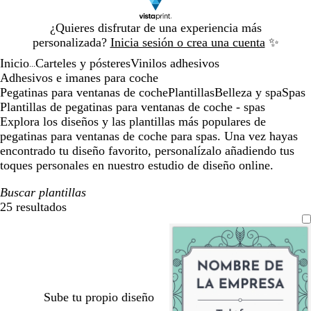
Diapositiva
¿Quieres disfrutar de una experiencia más
1
personalizada?
Inicia sesión o crea una cuenta
✨
de
Inicio
Carteles y pósteres
Vinilos adhesivos
1
...
Adhesivos e imanes para coche
Pegatinas para ventanas de coche
Plantillas
Belleza y spa
Spas
Plantillas de pegatinas para ventanas de coche - spas
Explora los diseños y las plantillas más populares de
pegatinas para ventanas de coche para spas. Una vez hayas
encontrado tu diseño favorito, personalízalo añadiendo tus
toques personales en nuestro estudio de diseño online.
Buscar plantillas
25 resultados
Filtros
Sube tu propio diseño