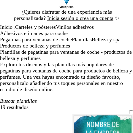
Diapositiva
¿Quieres disfrutar de una experiencia más
1
personalizada?
Inicia sesión o crea una cuenta
✨
de
Inicio
Carteles y pósteres
Vinilos adhesivos
1
...
Adhesivos e imanes para coche
Pegatinas para ventanas de coche
Plantillas
Belleza y spa
Productos de belleza y perfumes
Plantillas de pegatinas para ventanas de coche - productos de
belleza y perfumes
Explora los diseños y las plantillas más populares de
pegatinas para ventanas de coche para productos de belleza y
perfumes. Una vez hayas encontrado tu diseño favorito,
personalízalo añadiendo tus toques personales en nuestro
estudio de diseño online.
Buscar plantillas
19 resultados
Filtros