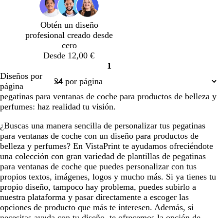
l
o
s
r
b
l
c
a
o
Obtén un diseño
o
u
o
s
profesional creado desde
r
s
q
cero
o
c
u
Desde 12,00 €
u
e
1
r
Página
Diseños por
o
1
página
pegatinas para ventanas de coche para productos de belleza y
perfumes: haz realidad tu visión.
¿Buscas una manera sencilla de personalizar tus pegatinas
para ventanas de coche con un diseño para productos de
belleza y perfumes? En VistaPrint te ayudamos ofreciéndote
una colección con gran variedad de plantillas de pegatinas
para ventanas de coche que puedes personalizar con tus
propios textos, imágenes, logos y mucho más. Si ya tienes tu
propio diseño, tampoco hay problema, puedes subirlo a
nuestra plataforma y pasar directamente a escoger las
opciones de producto que más te interesen. Además, si
necesitas ayuda con tu diseño, te ofrecemos la opción de