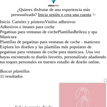
Diapositiva
¿Quieres disfrutar de una experiencia más
1
personalizada?
Inicia sesión o crea una cuenta
✨
de
Inicio
Carteles y pósteres
Vinilos adhesivos
1
...
Adhesivos e imanes para coche
Pegatinas para ventanas de coche
Plantillas
Belleza y spa
Manicura
Plantillas de pegatinas para ventanas de coche - manicura
Explora los diseños y las plantillas más populares de
pegatinas para ventanas de coche para manicura. Una vez
hayas encontrado tu diseño favorito, personalízalo añadiendo
tus toques personales en nuestro estudio de diseño online.
Buscar plantillas
11 resultados
Filtros