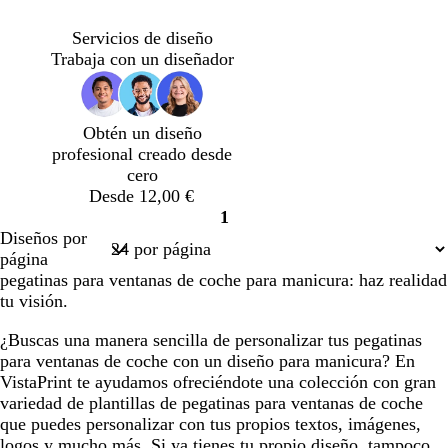
m
s
m
m
t
o
e
a
r
i
a
c
a
a
a
s
r
v
i
l
Servicios de diseño
l
d
t
d
a
s
a
Trabaja con un diseñador
a
o
a
e
n
c
r
d
e
d
l
o
o
s
a
a
Obtén un diseño
p
r
profesional creado desde
u
o
cero
m
Desde 12,00 €
a
1
d
Página
Diseños por
e
1
página
m
pegatinas para ventanas de coche para manicura: haz realidad
a
tu visión.
r
¿Buscas una manera sencilla de personalizar tus pegatinas
para ventanas de coche con un diseño para manicura? En
VistaPrint te ayudamos ofreciéndote una colección con gran
variedad de plantillas de pegatinas para ventanas de coche
que puedes personalizar con tus propios textos, imágenes,
logos y mucho más. Si ya tienes tu propio diseño, tampoco