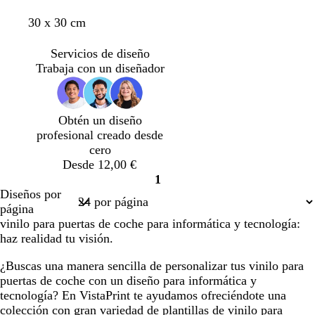
g
j
u
s
a
a
u
r
r
r
o
l
a
r
n
l
p
d
30 x 30 cm
o
i
c
o
u
e
l
o
s
r
b
Servicios de diseño
l
c
a
o
Trabaja con un diseñador
o
u
o
s
r
s
q
o
c
u
Obtén un diseño
u
e
profesional creado desde
r
cero
o
Desde 12,00 €
1
Página
Diseños por
1
página
vinilo para puertas de coche para informática y tecnología:
haz realidad tu visión.
¿Buscas una manera sencilla de personalizar tus vinilo para
puertas de coche con un diseño para informática y
tecnología? En VistaPrint te ayudamos ofreciéndote una
colección con gran variedad de plantillas de vinilo para