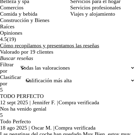
Belleza y spa
Servicios para el hogar
Comercios
Servicios profesionales
Comida y bebida
Viajes y alojamiento
Construcción y Bienes
Raíces
Opiniones
19
4.5
(
19
)
reseñas
Cómo recopilamos y presentamos las reseñas
Valorado por 19 clientes
Mis
búsquedas
Filtrar
por
Clasificar
por
5
TODO PERFECTO
12 sept 2025
|
Jennifer F.
|
Compra verificada
Nos ha venido genial
5
Todo Perfecto
18 ago 2025
|
Oscar M.
|
Compra verificada
Las pegatinas del coche han quedado Muy Bien, estoy muy