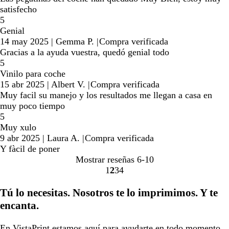
satisfecho
5
Genial
14 may 2025
|
Gemma P.
|
Compra verificada
Gracias a la ayuda vuestra, quedó genial todo
5
Vinilo para coche
15 abr 2025
|
Albert V.
|
Compra verificada
Muy facil su manejo y los resultados me llegan a casa en
muy poco tiempo
5
Muy xulo
9 abr 2025
|
Laura A.
|
Compra verificada
Y fàcil de poner
Mostrar reseñas
6-10
1
2
3
4
Ir
Ir
Ir
Ir
a
a
a
a
Tú lo necesitas. Nosotros te lo imprimimos. Y te
la
la
la
la
encanta.
página
página
página
página
En VistaPrint estamos
aquí para ayudarte
en todo momento.