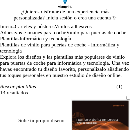
Diapositiva
¿Quieres disfrutar de una experiencia más
1
personalizada?
Inicia sesión o crea una cuenta
✨
de
Inicio
Carteles y pósteres
Vinilos adhesivos
1
...
Adhesivos e imanes para coche
Vinilo para puertas de coche
Plantillas
Informática y tecnología
Plantillas de vinilo para puertas de coche - informática y
tecnología
Explora los diseños y las plantillas más populares de vinilo
para puertas de coche para informática y tecnología. Una vez
hayas encontrado tu diseño favorito, personalízalo añadiendo
tus toques personales en nuestro estudio de diseño online.
Buscar plantillas
(1)
13 resultados
Filtros
Sube tu propio diseño