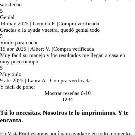
satisfecho
5
Genial
14 may 2025
|
Gemma P.
|
Compra verificada
Gracias a la ayuda vuestra, quedó genial todo
5
Vinilo para coche
15 abr 2025
|
Albert V.
|
Compra verificada
Muy facil su manejo y los resultados me llegan a casa en
muy poco tiempo
5
Muy xulo
9 abr 2025
|
Laura A.
|
Compra verificada
Y fàcil de poner
Mostrar reseñas
6-10
1
2
3
4
Ir
Ir
Ir
Ir
a
a
a
a
Tú lo necesitas. Nosotros te lo imprimimos. Y te
la
la
la
la
encanta.
página
página
página
página
En VistaPrint estamos
aquí para ayudarte
en todo momento.