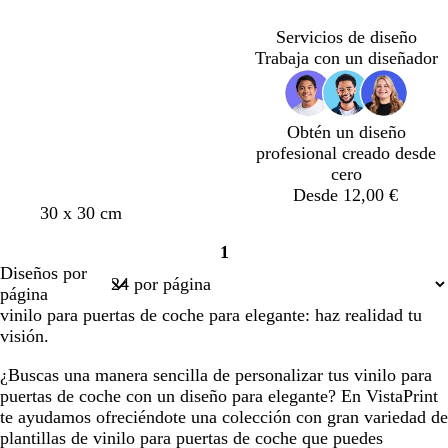
Cargando
r
o
l
a
r
n
l
p
d
Servicios de diseño
o
i
c
o
u
e
Trabaja con un diseñador
l
o
s
r
b
l
c
a
o
o
u
o
s
r
s
q
Obtén un diseño
o
c
u
profesional creado desde
u
e
cero
r
Desde 12,00 €
o
r
a
b
t
v
30 x 30 cm
o
z
l
o
e
1
s
u
a
s
r
Página
Diseños por
a
l
n
t
d
1
página
c
c
c
a
e
vinilo para puertas de coche para elegante: haz realidad tu
l
l
o
d
o
visión.
a
a
o
l
r
r
i
¿Buscas una manera sencilla de personalizar tus vinilo para
o
o
v
puertas de coche con un diseño para elegante? En VistaPrint
a
te ayudamos ofreciéndote una colección con gran variedad de
plantillas de vinilo para puertas de coche que puedes