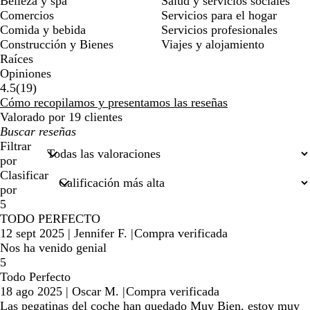
Belleza y spa
Salud y servicios sociales
Comercios
Servicios para el hogar
Comida y bebida
Servicios profesionales
Construcción y Bienes
Viajes y alojamiento
Raíces
Opiniones
19
4.5
(
19
)
reseñas
Cómo recopilamos y presentamos las reseñas
Valorado por 19 clientes
Mis
búsquedas
Filtrar
por
Clasificar
por
5
TODO PERFECTO
12 sept 2025
|
Jennifer F.
|
Compra verificada
Nos ha venido genial
5
Todo Perfecto
18 ago 2025
|
Oscar M.
|
Compra verificada
Las pegatinas del coche han quedado Muy Bien, estoy muy