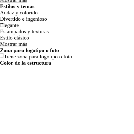
Mostrar más
Estilos y temas
Audaz y colorido
Divertido e ingenioso
Elegante
Estampados y texturas
Estilo clásico
Mostrar más
Zona para logotipo o foto
c
r
r
g
Tiene zona para logotipo o foto
r
o
o
r
Color de la estructura
e
s
s
i
m
a
a
s
a
c
c
c
l
l
l
a
a
a
r
r
r
o
o
o