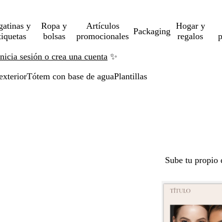
gatinas y
Ropa y
Artículos
Hogar y
Packaging
tiquetas
bolsas
promocionales
regalos
p
Inicia sesión o crea una cuenta
✨
exterior
Tótem con base de agua
Plantillas
Sube tu propio 