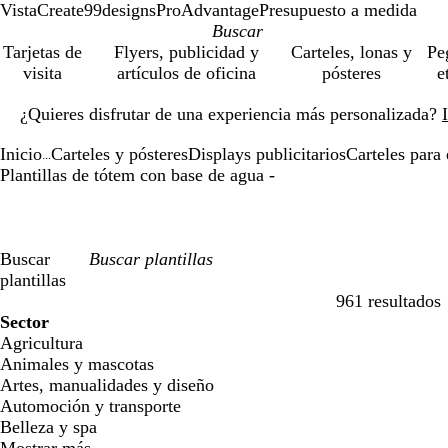
VistaCreate
99designs
ProAdvantage
Presupuesto a medida
Tarjetas de
Flyers, publicidad y
Carteles, lonas y
Pe
visita
artículos de oficina
pósteres
e
Diapositiva
¿Quieres disfrutar de una experiencia más personalizada?
1
de
Inicio
Carteles y pósteres
Displays publicitarios
Carteles para 
1
...
Plantillas de tótem con base de agua -
Buscar
plantillas
961 resultados
Filtros
Sector
Agricultura
Animales y mascotas
Artes, manualidades y diseño
Automoción y transporte
Belleza y spa