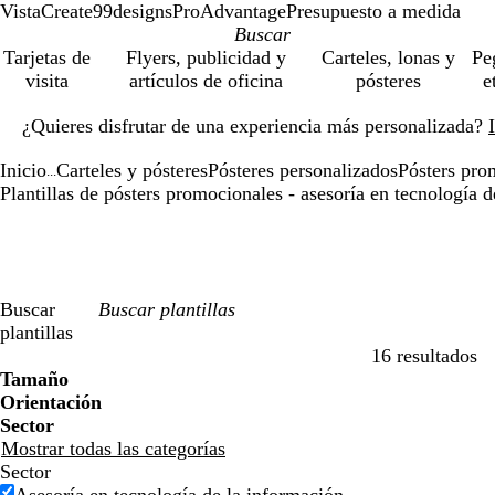
VistaCreate
99designs
ProAdvantage
Presupuesto a medida
Tarjetas de
Flyers, publicidad y
Carteles, lonas y
Pe
visita
artículos de oficina
pósteres
e
Diapositiva
¿Quieres disfrutar de una experiencia más personalizada?
1
de
Inicio
Carteles y pósteres
Pósteres personalizados
Pósters pro
1
...
Plantillas de pósters promocionales - asesoría en tecnología 
Buscar
plantillas
16 resultados
Filtros
Tamaño
Orientación
Sector
Mostrar todas las categorías
Sector