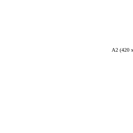
t
a
a
A2 (420 
Cargando