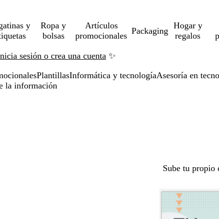
gatinas y
Ropa y
Artículos
Hogar y
Packaging
tiquetas
bolsas
promocionales
regalos
p
Inicia sesión o crea una cuenta
✨
mocionales
Plantillas
Informática y tecnología
Asesoría en tecno
de la información
Sube tu propio 