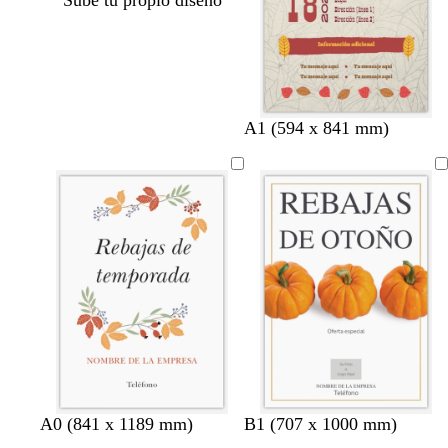
Sube tu propio diseño
A1 (594 x 841 mm)
b
n
b
n
g
A0 (841 x 1189 mm)
B1 (707 x 1000 mm)
l
e
l
e
r