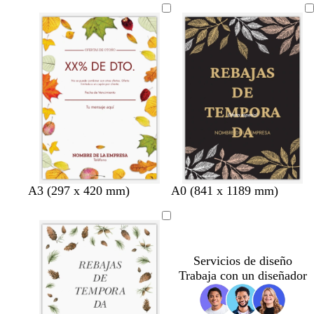
a
g
a
g
i
n
r
n
r
s
c
o
c
o
o
o
n
a
v
A3 (297 x 420 mm)
A0 (841 x 1189 mm)
e
z
e
g
u
r
r
l
d
o
o
e
Servicios de diseño
s
b
Trabaja con un diseñador
c
o
u
s
r
q