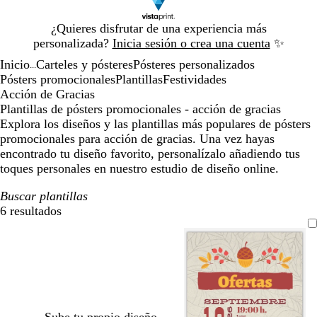
Diapositiva
¿Quieres disfrutar de una experiencia más
1
personalizada?
Inicia sesión o crea una cuenta
✨
de
Inicio
Carteles y pósteres
Pósteres personalizados
1
...
Pósters promocionales
Plantillas
Festividades
Acción de Gracias
Plantillas de pósters promocionales - acción de gracias
Explora los diseños y las plantillas más populares de pósters
promocionales para acción de gracias. Una vez hayas
encontrado tu diseño favorito, personalízalo añadiendo tus
toques personales en nuestro estudio de diseño online.
Buscar plantillas
6 resultados
Filtros