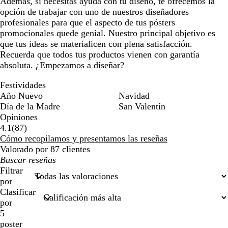
Además, si necesitas ayuda con tu diseño, te ofrecemos la
opción de trabajar con uno de nuestros diseñadores
profesionales para que el aspecto de tus pósters
promocionales quede genial. Nuestro principal objetivo es
que tus ideas se materialicen con plena satisfacción.
Recuerda que todos tus productos vienen con garantía
absoluta. ¿Empezamos a diseñar?
Festividades
Año Nuevo
Navidad
Día de la Madre
San Valentín
Opiniones
87
4.1
(
87
)
reseñas
Cómo recopilamos y presentamos las reseñas
Valorado por 87 clientes
Mis
búsquedas
Filtrar
por
Clasificar
por
5
poster