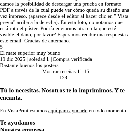
damos la posibilidad de descargar una prueba en formato
PDF a través de la cual puede ver cómo queda su diseño una
vez impreso. (aparece desde el editor al hacer clic en " Vista
previa" arriba a la derecha). En esta foto, no notamos que
está roto el póster. Podría enviarnos otra en la que esté
visible el daño, por favor? Esperamos recibir una respuesta a
este email. Gracias de antemano.
5
El mate superior muy bueno
19 dic 2025
|
soledad l.
|
Compra verificada
Bastante buenos los posters
Mostrar reseñas
11-15
1
2
3
Ir
Ir
Ir
a
a
a
Tú lo necesitas. Nosotros te lo imprimimos. Y te
la
la
la
encanta.
página
página
página
En VistaPrint estamos
aquí para ayudarte
en todo momento.
Te ayudamos
Nuestra empresa