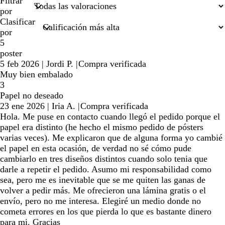
búsquedas
Filtrar
por
Clasificar
por
5
poster
5 feb 2026
|
Jordi P.
|
Compra verificada
Muy bien embalado
3
Papel no deseado
23 ene 2026
|
Iria A.
|
Compra verificada
Hola. Me puse en contacto cuando llegó el pedido porque el
papel era distinto (he hecho el mismo pedido de pósters
varias veces). Me explicaron que de alguna forma yo cambié
el papel en esta ocasión, de verdad no sé cómo pude
cambiarlo en tres diseños distintos cuando solo tenia que
darle a repetir el pedido. Asumo mi responsabilidad como
sea, pero me es inevitable que se me quiten las ganas de
volver a pedir más. Me ofrecieron una lámina gratis o el
envío, pero no me interesa. Elegiré un medio donde no
cometa errores en los que pierda lo que es bastante dinero
para mi. Gracias