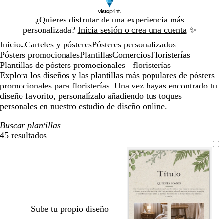
Diapositiva
¿Quieres disfrutar de una experiencia más
1
personalizada?
Inicia sesión o crea una cuenta
✨
de
Inicio
Carteles y pósteres
Pósteres personalizados
1
...
Pósters promocionales
Plantillas
Comercios
Floristerías
Plantillas de pósters promocionales - floristerías
Explora los diseños y las plantillas más populares de pósters
promocionales para floristerías. Una vez hayas encontrado tu
diseño favorito, personalízalo añadiendo tus toques
personales en nuestro estudio de diseño online.
Buscar plantillas
45 resultados
Filtros
Sube tu propio diseño