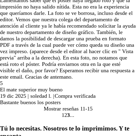
Lamentamos saber que el póster haya llegado roto y que la
impresión no haya salido nítida. Esta no era la experiencia
que queríamos darle. La foto se ve borrosa, incluso desde el
editor. Vemos que nuestra colega del departamento de
atención al cliente ya le había recomendado solicitar la ayuda
de nuestro departamento de diseño gráfico. También, le
damos la posibilidad de descargar una prueba en formato
PDF a través de la cual puede ver cómo queda su diseño una
vez impreso. (aparece desde el editor al hacer clic en " Vista
previa" arriba a la derecha). En esta foto, no notamos que
está roto el póster. Podría enviarnos otra en la que esté
visible el daño, por favor? Esperamos recibir una respuesta a
este email. Gracias de antemano.
5
El mate superior muy bueno
19 dic 2025
|
soledad l.
|
Compra verificada
Bastante buenos los posters
Mostrar reseñas
11-15
1
2
3
Ir
Ir
Ir
a
a
a
Tú lo necesitas. Nosotros te lo imprimimos. Y te
la
la
la