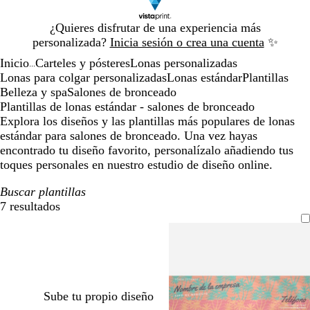
Diapositiva
¿Quieres disfrutar de una experiencia más
1
personalizada?
Inicia sesión o crea una cuenta
✨
de
Inicio
Carteles y pósteres
Lonas personalizadas
1
...
Lonas para colgar personalizadas
Lonas estándar
Plantillas
Belleza y spa
Salones de bronceado
Plantillas de lonas estándar - salones de bronceado
Explora los diseños y las plantillas más populares de lonas
estándar para salones de bronceado. Una vez hayas
encontrado tu diseño favorito, personalízalo añadiendo tus
toques personales en nuestro estudio de diseño online.
Buscar plantillas
7 resultados
Filtros
Sube tu propio diseño