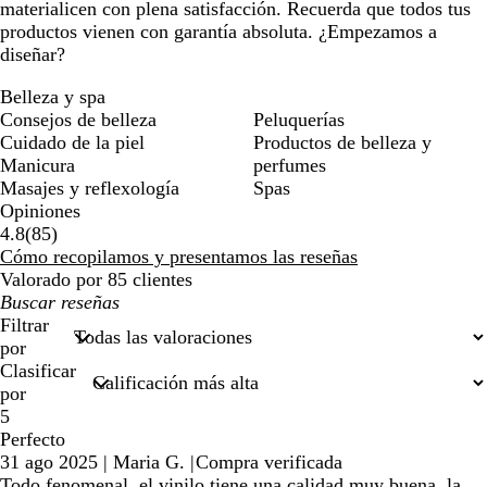
materialicen con plena satisfacción. Recuerda que todos tus
productos vienen con garantía absoluta. ¿Empezamos a
diseñar?
Belleza y spa
Consejos de belleza
Peluquerías
Cuidado de la piel
Productos de belleza y
Manicura
perfumes
Masajes y reflexología
Spas
Opiniones
85
4.8
(
85
)
reseñas
Cómo recopilamos y presentamos las reseñas
Valorado por 85 clientes
Mis
búsquedas
Filtrar
por
Clasificar
por
5
Perfecto
31 ago 2025
|
Maria G.
|
Compra verificada
Todo fenomenal, el vinilo tiene una calidad muy buena, la