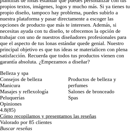
plantillas de lonas estándar que puedes personalizar con tus
d
d
u
propios textos, imágenes, logos y mucho más. Si ya tienes tu
o
o
r
propio diseño, tampoco hay problema, puedes subirlo a
o
nuestra plataforma y pasar directamente a escoger las
opciones de producto que más te interesen. Además, si
necesitas ayuda con tu diseño, te ofrecemos la opción de
trabajar con uno de nuestros diseñadores profesionales para
que el aspecto de tus lonas estándar quede genial. Nuestro
principal objetivo es que tus ideas se materialicen con plena
satisfacción. Recuerda que todos tus productos vienen con
garantía absoluta. ¿Empezamos a diseñar?
Belleza y spa
Consejos de belleza
Productos de belleza y
Manicura
perfumes
Masajes y reflexología
Salones de bronceado
Peluquerías
Spas
Opiniones
85
4.8
(
85
)
reseñas
Cómo recopilamos y presentamos las reseñas
Valorado por 85 clientes
Mis