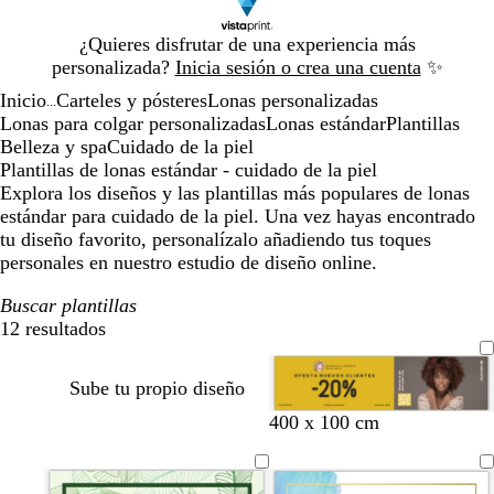
Diapositiva
¿Quieres disfrutar de una experiencia más
1
personalizada?
Inicia sesión o crea una cuenta
✨
de
Inicio
Carteles y pósteres
Lonas personalizadas
1
...
Lonas para colgar personalizadas
Lonas estándar
Plantillas
Belleza y spa
Cuidado de la piel
Plantillas de lonas estándar - cuidado de la piel
Explora los diseños y las plantillas más populares de lonas
estándar para cuidado de la piel. Una vez hayas encontrado
tu diseño favorito, personalízalo añadiendo tus toques
personales en nuestro estudio de diseño online.
Buscar plantillas
12 resultados
Filtros
Sube tu propio diseño
d
s
g
v
p
s
b
400 x 100 cm
o
a
r
e
ú
a
l
r
l
i
r
r
l
a
a
m
s
d
p
m
n