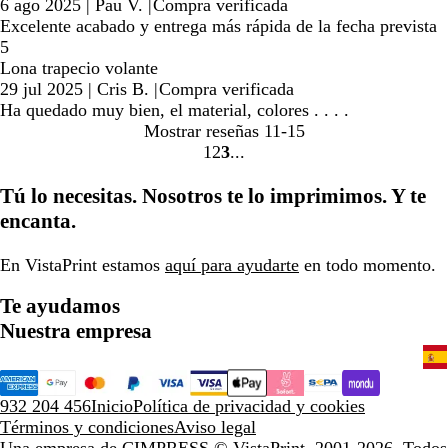
6 ago 2025
|
Pau V.
|
Compra verificada
Excelente acabado y entrega más rápida de la fecha prevista
5
Lona trapecio volante
29 jul 2025
|
Cris B.
|
Compra verificada
Ha quedado muy bien, el material, colores . . . .
Mostrar reseñas
11-15
1
2
3
Ir
Ir
Ir
a
a
a
Tú lo necesitas. Nosotros te lo imprimimos. Y te
la
la
la
encanta.
página
página
página
En VistaPrint estamos
aquí para ayudarte
en todo momento.
Te ayudamos
Nuestra empresa
932 204 456
Inicio
Política de privacidad y cookies
Términos y condiciones
Aviso legal