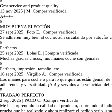
5
Grat service and product quality
13 nov 2025
|
M
|
Compra verificada
A++++
5
MUY BUENA ELECCIÓN
27 sept 2025
|
Foto E.
|
Compra verificada
Se adhieren muy bien al coche, aún circulando por autovías 
5
Perfectos
25 sept 2025
|
Lolas E.
|
Compra verificada
Muchas gracias chicos, mis imanes coche son geniales
5
Perfecto, impresión, tamaño, etc…
16 sept 2025
|
Virgilio A.
|
Compra verificada
Los imanes para coche o para lo que quieras están genial, de
adherencia y versatilidad. ¡Ah! y servidos a la velocidad del
5
TRABAJO PERFECTO
2 sept 2025
|
PACO C.
|
Compra verificada
Me ha sorprendido la calidad del producto, sobre todo al indi
prueba que he realizado y ahora realizaré el pedido serio. gra