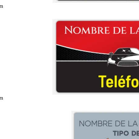
cm
cm