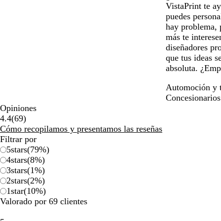
VistaPrint te a
puedes personal
hay problema, p
más te interese
diseñadores pro
que tus ideas s
absoluta. ¿Emp
Automoción y t
Concesionarios
Opiniones
69
4.4
(
69
)
reseñas
Cómo recopilamos y presentamos las reseñas
Filtrar por
5
stars
(
79
%)
4
stars
(
8
%)
3
stars
(
1
%)
2
stars
(
2
%)
1
star
(
10
%)
Valorado por 69 clientes