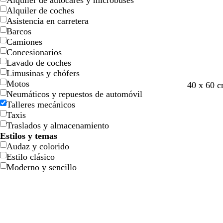
Alquiler de autocares y microbuses
l
l
j
j
o
o
n
n
o
o
Alquiler de coches
l
l
a
a
Asistencia en carretera
o
o
Barcos
Camiones
Concesionarios
Lavado de coches
Limusinas y chófers
Motos
b
n
a
40 x 60 
Neumáticos y repuestos de automóvil
l
e
z
Talleres mecánicos
a
g
u
Taxis
n
r
l
Traslados y almacenamiento
c
o
o
Estilos y temas
o
s
Audaz y colorido
c
Estilo clásico
u
Moderno y sencillo
r
o