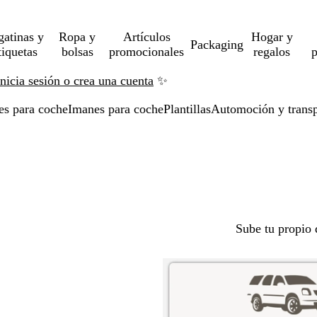
gatinas y
Ropa y
Artículos
Hogar y
Packaging
tiquetas
bolsas
promocionales
regalos
p
Inicia sesión o crea una cuenta
✨
es para coche
Imanes para coche
Plantillas
Automoción y transp
Sube tu propio 