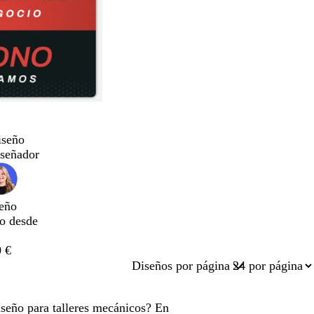
iseño
iseñador
eño
do desde
 €
Diseños por página
iseño para talleres mecánicos? En