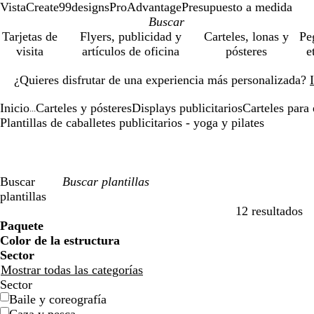
VistaCreate
99designs
ProAdvantage
Presupuesto a medida
Tarjetas de
Flyers, publicidad y
Carteles, lonas y
Pe
visita
artículos de oficina
pósteres
e
Diapositiva
¿Quieres disfrutar de una experiencia más personalizada?
1
de
Inicio
Carteles y pósteres
Displays publicitarios
Carteles para 
1
...
Plantillas de caballetes publicitarios - yoga y pilates
Buscar
plantillas
12 resultados
Filtros
Paquete
Color de la estructura
Sector
Mostrar todas las categorías
Sector
Baile y coreografía