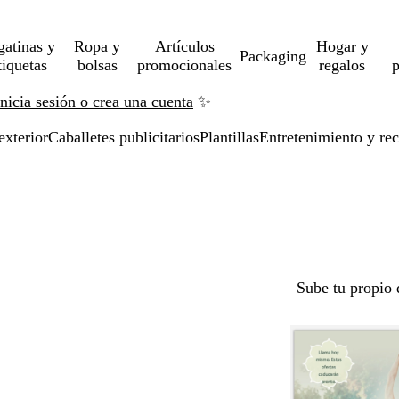
gatinas y
Ropa y
Artículos
Hogar y
Packaging
tiquetas
bolsas
promocionales
regalos
p
Inicia sesión o crea una cuenta
✨
exterior
Caballetes publicitarios
Plantillas
Entretenimiento y re
Sube tu propio 