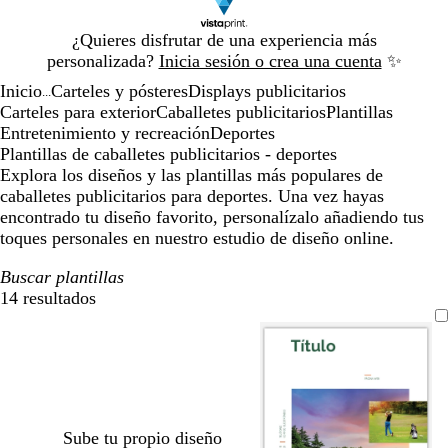
Diapositiva
¿Quieres disfrutar de una experiencia más
1
personalizada?
Inicia sesión o crea una cuenta
✨
de
Inicio
Carteles y pósteres
Displays publicitarios
1
...
Carteles para exterior
Caballetes publicitarios
Plantillas
Entretenimiento y recreación
Deportes
Plantillas de caballetes publicitarios - deportes
Explora los diseños y las plantillas más populares de
caballetes publicitarios para deportes. Una vez hayas
encontrado tu diseño favorito, personalízalo añadiendo tus
toques personales en nuestro estudio de diseño online.
Buscar plantillas
14 resultados
Filtros
Sube tu propio diseño