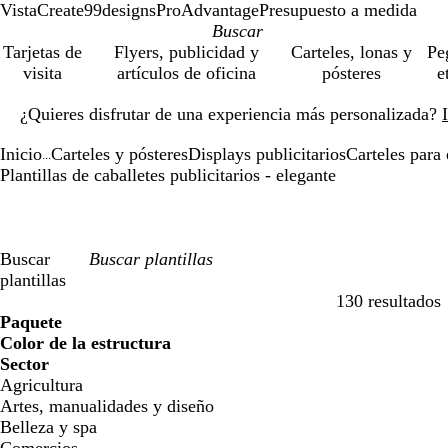
VistaCreate
99designs
ProAdvantage
Presupuesto a medida
Tarjetas de
Flyers, publicidad y
Carteles, lonas y
Pe
visita
artículos de oficina
pósteres
e
Diapositiva
¿Quieres disfrutar de una experiencia más personalizada?
1
de
Inicio
Carteles y pósteres
Displays publicitarios
Carteles para 
1
...
Plantillas de caballetes publicitarios - elegante
Buscar
plantillas
130 resultados
Filtros
Paquete
Color de la estructura
Sector
Agricultura
Artes, manualidades y diseño
Belleza y spa