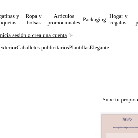
gatinas y
Ropa y
Artículos
Hogar y
Packaging
tiquetas
bolsas
promocionales
regalos
p
Inicia sesión o crea una cuenta
✨
exterior
Caballetes publicitarios
Plantillas
Elegante
Sube tu propio 