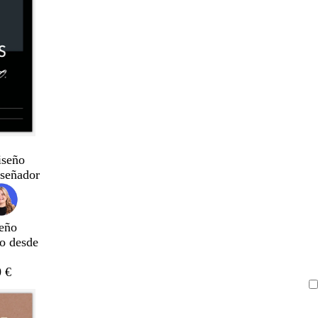
iseño
iseñador
eño
do desde
 €