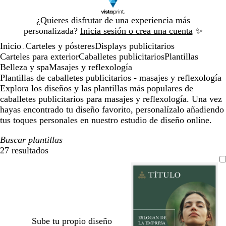
Diapositiva
¿Quieres disfrutar de una experiencia más
1
personalizada?
Inicia sesión o crea una cuenta
✨
de
Inicio
Carteles y pósteres
Displays publicitarios
1
...
Carteles para exterior
Caballetes publicitarios
Plantillas
Belleza y spa
Masajes y reflexología
Plantillas de caballetes publicitarios - masajes y reflexología
Explora los diseños y las plantillas más populares de
caballetes publicitarios para masajes y reflexología. Una vez
hayas encontrado tu diseño favorito, personalízalo añadiendo
tus toques personales en nuestro estudio de diseño online.
Buscar plantillas
27 resultados
Filtros
Sube tu propio diseño