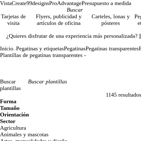
VistaCreate
99designs
ProAdvantage
Presupuesto a medida
Tarjetas de
Flyers, publicidad y
Carteles, lonas y
Pe
visita
artículos de oficina
pósteres
e
Diapositiva
¿Quieres disfrutar de una experiencia más personalizada?
1
de
Inicio
Pegatinas y etiquetas
Pegatinas
Pegatinas transparentes
P
1
...
Plantillas de pegatinas transparentes -
Buscar
plantillas
1145 resultado
Filtros
Forma
Tamaño
Orientación
Sector
Agricultura
Animales y mascotas