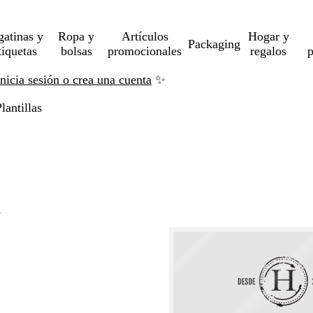
gatinas y
Ropa y
Artículos
Hogar y
Packaging
tiquetas
bolsas
promocionales
regalos
p
Inicia sesión o crea una cuenta
✨
lantillas
s