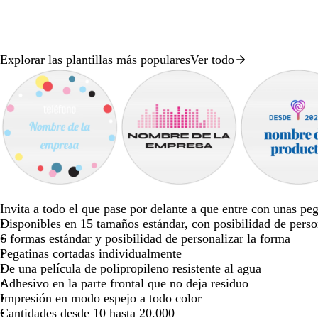
para
para
para
moverte
moverte
moverte
por
por
por
la
la
la
Explorar las plantillas más populares
Ver todo
Diapositiva
imagen
imagen
imagen
1
de
8
a
v
t
r
m
n
r
a
z
e
e
o
a
a
o
z
Invita a todo el que pase por delante a que entre con unas peg
u
r
r
j
g
r
s
u
Disponibles en 15 tamaños estándar, con posibilidad de perso
l
d
r
o
e
a
a
l
6 formas estándar y posibilidad de personalizar la forma
c
e
a
n
n
o
Pegatinas cortadas individualmente
l
a
c
t
j
s
De una película de polipropileno resistente al agua
a
z
o
a
a
c
Adhesivo en la parte frontal que no deja residuo
r
u
t
u
Impresión en modo espejo a todo color
o
l
a
r
Cantidades desde 10 hasta 20.000