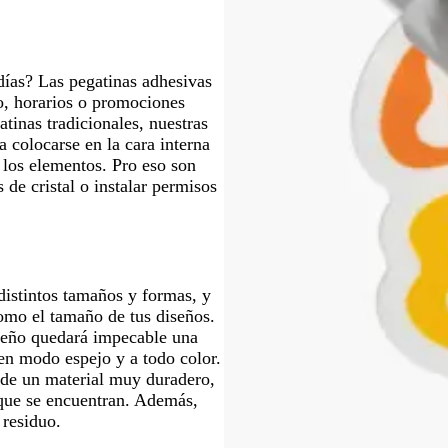
o
r
o
o
días? Las pegatinas adhesivas
lo, horarios o promociones
atinas tradicionales, nuestras
a colocarse en la cara interna
 los elementos. Pro eso son
 de cristal o instalar permisos
distintos tamaños y formas, y
como el tamaño de tus diseños.
iseño quedará impecable una
 en modo espejo y a todo color.
 de un material muy duradero,
 que se encuentran. Además,
 residuo.