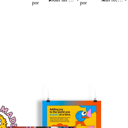
por
por