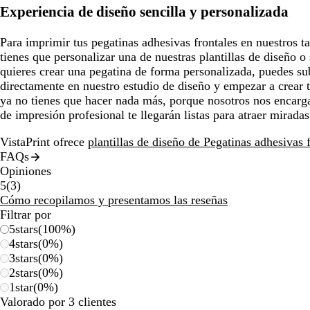
Experiencia de diseño sencilla y personalizada
Para imprimir tus pegatinas adhesivas frontales en nuestros t
tienes que personalizar una de nuestras plantillas de diseño o 
quieres crear una pegatina de forma personalizada, puedes sub
directamente en nuestro estudio de diseño y empezar a crear 
ya no tienes que hacer nada más, porque nosotros nos encarg
de impresión profesional te llegarán listas para atraer miradas
VistaPrint ofrece
plantillas de diseño de Pegatinas adhesivas 
FAQs
Opiniones
3
5
(
3
)
reseñas
Cómo recopilamos y presentamos las reseñas
Filtrar por
5
stars
(
100
%)
4
stars
(
0
%)
3
stars
(
0
%)
2
stars
(
0
%)
1
star
(
0
%)
Valorado por 3 clientes