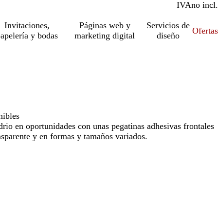
IVA
incl.
no incl.
Invitaciones,
Páginas web y
Servicios de
Ofertas
apelería y bodas
marketing digital
diseño
nibles
idrio en oportunidades con unas pegatinas adhesivas frontales
nsparente y en formas y tamaños variados.
Loading
options