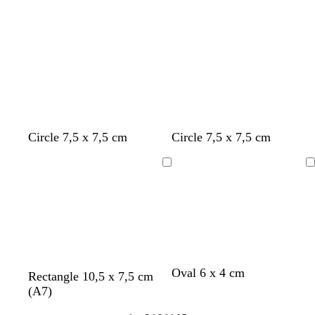
o
n
l
m
l
d
d
s
o
s
r
p
l
v
c
c
a
o
e
e
o
v
o
ó
u
o
i
o
l
s
a
a
s
i
s
n
r
s
n
a
c
z
z
c
n
c
o
a
c
o
r
u
u
u
u
o
u
s
o
u
o
r
l
l
r
r
c
s
r
o
a
a
o
o
u
c
o
d
d
r
u
o
o
o
r
o
b
c
v
v
r
a
g
b
g
c
Circle 7,5 x 7,5 cm
Circle 7,5 x 7,5 cm
l
r
e
e
o
z
r
l
r
r
a
e
r
r
j
u
i
a
i
e
Cargando
Cargando
n
m
d
d
o
l
s
n
s
m
c
a
e
e
v
o
c
c
o
a
o
e
a
i
s
l
o
s
s
z
n
c
a
c
p
u
o
u
r
u
u
l
r
o
r
m
a
o
o
a
p
v
m
b
n
Oval 6 x 4 cm
a
n
r
a
v
Rectangle 10,5 x 7,5 cm
a
d
z
ú
e
a
l
e
c
e
o
c
e
(A7)
d
o
u
r
r
r
a
g
e
g
j
e
r
e