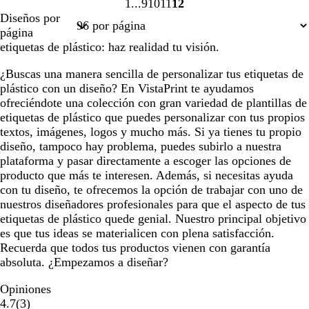
l
p
d
r
n
r
1
9
10
11
12
r
r
o
r
d
Página
Página
Página
Página
Página
m
o
u
e
ó
c
o
Diseños por
o
o
o
e
1
9
10
11
12
a
s
r
a
n
o
página
b
r
c
a
z
o
etiquetas de plástico: haz realidad tu visión.
o
u
o
u
s
s
¿Buscas una manera sencilla de personalizar tus etiquetas de
r
s
l
c
q
plástico con un diseño? En VistaPrint te ayudamos
o
c
a
u
u
ofreciéndote una colección con gran variedad de plantillas de
u
d
r
e
etiquetas de plástico que puedes personalizar con tus propios
r
o
o
textos, imágenes, logos y mucho más. Si ya tienes tu propio
o
diseño, tampoco hay problema, puedes subirlo a nuestra
plataforma y pasar directamente a escoger las opciones de
producto que más te interesen. Además, si necesitas ayuda
con tu diseño, te ofrecemos la opción de trabajar con uno de
nuestros diseñadores profesionales para que el aspecto de tus
etiquetas de plástico quede genial. Nuestro principal objetivo
es que tus ideas se materialicen con plena satisfacción.
Recuerda que todos tus productos vienen con garantía
absoluta. ¿Empezamos a diseñar?
Opiniones
3
4.7
(
3
)