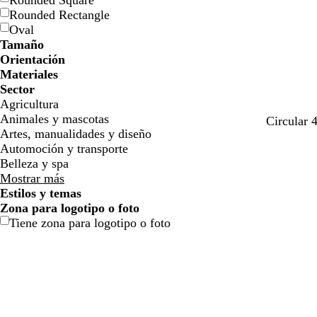
Rounded Square
l
l
j
j
o
o
n
n
o
o
Rounded Rectangle
l
l
a
a
Oval
o
o
Tamaño
Orientación
Materiales
Sector
Agricultura
Animales y mascotas
a
v
s
r
Circular 
Artes, manualidades y diseño
z
e
a
o
Automoción y transporte
u
r
l
s
Belleza y spa
l
d
m
a
Mostrar más
c
e
ó
Estilos y temas
l
a
n
Zona para logotipo o foto
a
z
Tiene zona para logotipo o foto
r
u
o
l
a
d
o