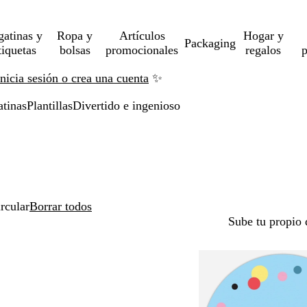
gatinas y
Ropa y
Artículos
Hogar y
Packaging
tiquetas
bolsas
promocionales
regalos
p
Inicia sesión o crea una cuenta
✨
atinas
Plantillas
Divertido e ingenioso
rcular
Borrar todos
Sube tu propio 