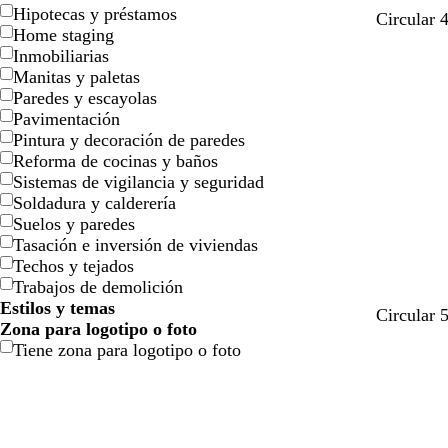
Hipotecas y préstamos
g
v
t
v
g
g
Circular 
Home staging
r
e
e
e
r
r
Inmobiliarias
i
r
r
r
i
i
Manitas y paletas
s
d
r
d
s
s
Paredes y escayolas
c
e
a
e
c
c
Pavimentación
l
o
c
a
l
l
Pintura y decoración de paredes
a
l
o
z
a
a
Reforma de cocinas y baños
r
i
t
u
r
r
Sistemas de vigilancia y seguridad
o
v
a
l
o
o
Soldadura y calderería
a
a
Suelos y paredes
d
Tasación e inversión de viviendas
o
Techos y tejados
Trabajos de demolición
Estilos y temas
g
b
t
c
c
Circular 
Zona para logotipo o foto
r
l
o
r
r
Tiene zona para logotipo o foto
i
a
s
e
e
s
n
t
m
m
c
c
a
a
a
l
o
d
a
o