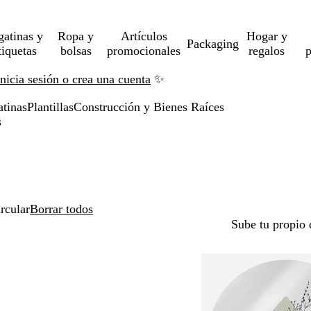
gatinas y
Ropa y
Artículos
Hogar y
Packaging
tiquetas
bolsas
promocionales
regalos
p
Inicia sesión o crea una cuenta
✨
atinas
Plantillas
Construcción y Bienes Raíces
s
rcular
Borrar todos
Sube tu propio 