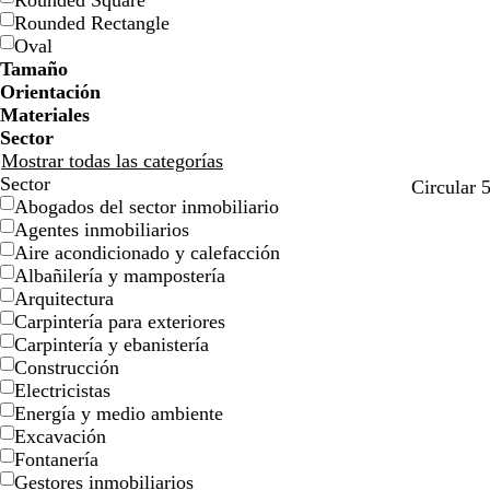
Rounded Square
l
l
j
j
o
o
n
n
o
o
Rounded Rectangle
l
l
a
a
Oval
o
o
Tamaño
Orientación
Materiales
Sector
Mostrar todas las categorías
Sector
g
t
g
t
g
Circular 
Abogados del sector inmobiliario
r
e
r
u
r
Agentes inmobiliarios
i
r
i
r
i
Aire acondicionado y calefacción
s
r
s
q
s
Albañilería y mampostería
c
a
u
c
Arquitectura
l
c
e
l
Carpintería para exteriores
a
o
s
a
Carpintería y ebanistería
r
t
a
r
Construcción
o
a
o
Electricistas
Energía y medio ambiente
Excavación
Fontanería
Gestores inmobiliarios