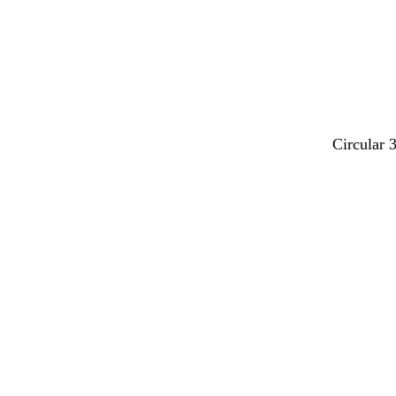
r
o
Circular 