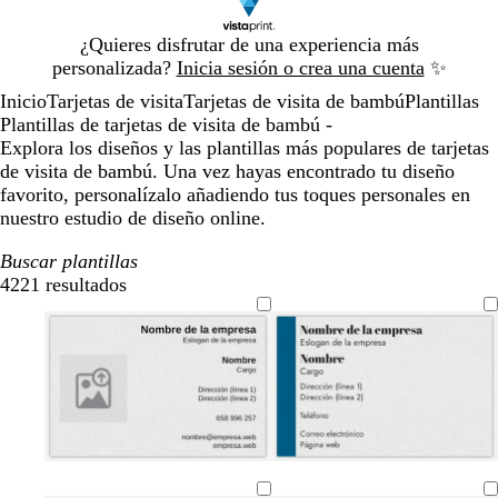
Diapositiva
¿Quieres disfrutar de una experiencia más
1
personalizada?
Inicia sesión o crea una cuenta
✨
de
Inicio
Tarjetas de visita
Tarjetas de visita de bambú
Plantillas
1
Plantillas de tarjetas de visita de bambú -
Explora los diseños y las plantillas más populares de tarjetas
de visita de bambú. Una vez hayas encontrado tu diseño
favorito, personalízalo añadiendo tus toques personales en
nuestro estudio de diseño online.
Buscar plantillas
4221 resultados
Filtros