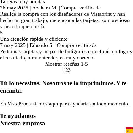
Tarjetas muy bonitas
26 may 2025
|
Azahara M.
|
Compra verificada
Realice la compra con los diseñadores de Vistaprint y han
hecho un gran trabajo, me encanta las tarjetas, son preciosas
y justo lo que quería
5
Una atención rápida y eficiente
7 may 2025
|
Eduardo S.
|
Compra verificada
Pedí unas tarjetas y un par de bolígrafos con el mismo logo y
el resultado, a mí entender, es muy correcto
Mostrar reseñas
1-5
1
2
3
Ir
Ir
Ir
a
a
a
Tú lo necesitas. Nosotros te lo imprimimos. Y te
la
la
la
encanta.
página
página
página
En VistaPrint estamos
aquí para ayudarte
en todo momento.
Te ayudamos
Nuestra empresa