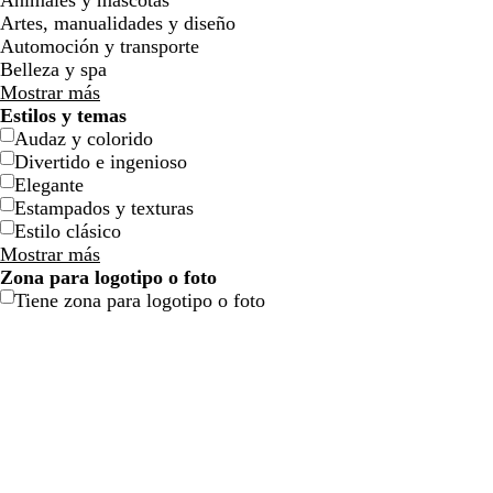
Animales y mascotas
l
l
j
j
o
o
n
n
o
o
Artes, manualidades y diseño
l
l
a
a
Automoción y transporte
o
o
Belleza y spa
Mostrar más
Estilos y temas
Audaz y colorido
Divertido e ingenioso
Elegante
a
g
v
r
Estampados y texturas
z
r
e
o
Estilo clásico
u
i
r
j
Mostrar más
l
s
d
o
Zona para logotipo o foto
o
o
e
Tiene zona para logotipo o foto
s
s
a
c
c
z
u
u
u
r
r
l
o
o
a
d
o
c
t
a
s
a
c