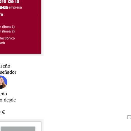
iseño
iseñador
eño
do desde
 €