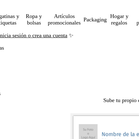
gatinas y
Ropa y
Artículos
Hogar y
Packaging
tiquetas
bolsas
promocionales
regalos
p
Inicia sesión o crea una cuenta
✨
as
s
Sube tu propio 