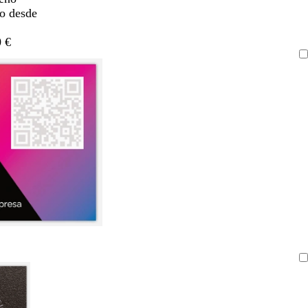
do desde
 €