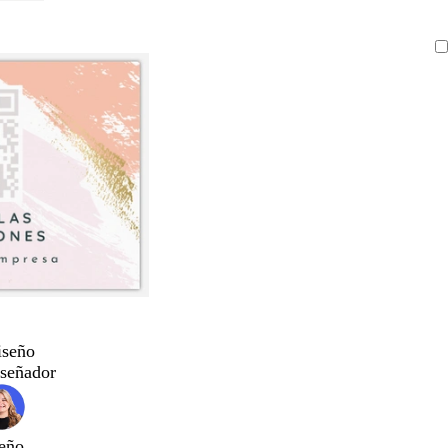
iseño
iseñador
eño