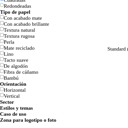
Cuadradas
l
l
j
j
o
o
n
n
o
o
Redondeadas
l
l
a
a
Tipo de papel
o
o
Con acabado mate
Con acabado brillante
Textura natural
Textura rugosa
Perla
Mate reciclado
n
b
p
d
v
m
m
v
Standard
Lino
e
l
ú
o
e
a
a
e
Tacto suave
g
a
r
r
r
r
r
r
De algodón
r
n
p
a
d
r
r
d
Fibra de cáñamo
o
c
u
d
e
ó
ó
e
Bambú
o
r
o
b
n
n
a
Orientación
a
o
o
z
Horizontal
o
s
s
u
Vertical
s
q
c
l
Sector
c
u
u
a
Estilos y temas
u
e
r
d
Caso de uso
r
o
o
Zona para logotipo o foto
o