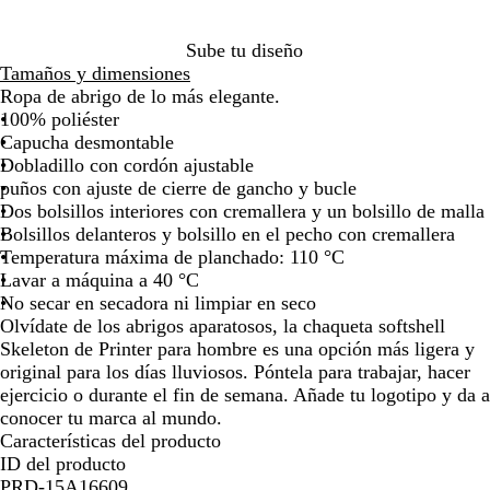
a
r
i
e
la
la
la
la
la
la
la
la
la
la
n
o
n
s
imagen
imagen
imagen
imagen
imagen
imagen
imagen
imagen
imagen
im
Sube tu diseño
o
o
c
Tamaños y dimensiones
o
Ropa de abrigo de lo más elegante.
100% poliéster
Capucha desmontable
Dobladillo con cordón ajustable
puños con ajuste de cierre de gancho y bucle
Dos bolsillos interiores con cremallera y un bolsillo de malla
Bolsillos delanteros y bolsillo en el pecho con cremallera
Temperatura máxima de planchado: 110 °C
Lavar a máquina a 40 °C
No secar en secadora ni limpiar en seco
Olvídate de los abrigos aparatosos, la chaqueta softshell
Skeleton de Printer para hombre es una opción más ligera y
original para los días lluviosos. Póntela para trabajar, hacer
ejercicio o durante el fin de semana. Añade tu logotipo y da a
conocer tu marca al mundo.
Características del producto
ID del producto
PRD-15A16609