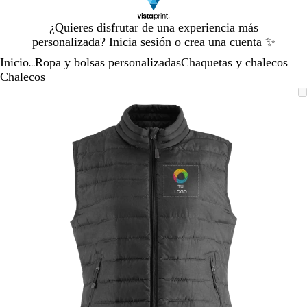
Diapositiva
¿Quieres disfrutar de una experiencia más
1
personalizada?
Inicia sesión o crea una cuenta
✨
de
Inicio
Ropa y bolsas personalizadas
Chaquetas y chalecos
1
...
Chalecos
Diapositiva
Imagen
Acercado
Utiliza
Haz
1
ampliable
hasta
las
clic
de
mínimo
teclas
para
1
de
expandir
más
y
menos
para
ampliar
y
alejar
y
las
flechas
para
moverte