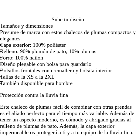
a
s
c
r
p
u
o
e
r
Sube tu diseño
j
a
o
Tamaños y dimensiones
a
d
j
Presume de marca con estos chalecos de plumas compactos y
s
o
a
elegantes.
p
s
Capa exterior: 100% poliéster
e
p
Relleno: 90% plumón de pato, 10% plumas
a
e
Forro: 100% nailon
d
a
Diseño plegable con bolsa para guardarlo
o
d
Bolsillos frontales con cremallera y bolsita interior
o
Tallas de la XS a la 2XL
También disponible para hombre
Protección contra la lluvia fina
Este chaleco de plumas fácil de combinar con otras prendas
es el aliado perfecto para el tiempo más variable. Además de
tener un aspecto moderno, es cómodo y abrigado gracias al
relleno de plumas de pato. Además, la capa exterior
impermeable os protegerá a ti y a tu equipo de la lluvia fina.