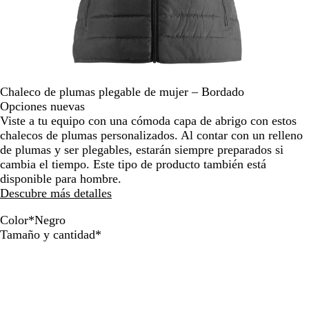
por
la
imagen
Chaleco de plumas plegable de mujer – Bordado
Opciones nuevas
Viste a tu equipo con una cómoda capa de abrigo con estos
chalecos de plumas personalizados. Al contar con un relleno
de plumas y ser plegables, estarán siempre preparados si
cambia el tiempo. Este tipo de producto también está
disponible para hombre.
Descubre más detalles
Color
*
Negro
G
N
A
G
Obligatorio
Tamaño y cantidad
*
r
e
z
r
i
g
u
i
s
r
l
s
c
o
j
o
l
a
s